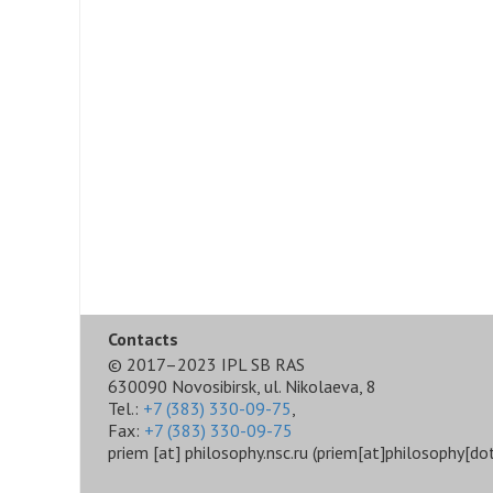
Contacts
© 2017–2023 IPL SB RAS
630090 Novosibirsk, ul. Nikolaeva, 8
Tel.:
+7 (383) 330-09-75
,
Fax:
+7 (383) 330-09-75
priem
[at]
philosophy.nsc.ru
(priem[at]philosophy[dot