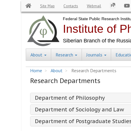
Site Map
Contacts
Webmail
Skip
to
main
content
About
Research
Journals
Educat
Central
Menu
Home
About
Research Departments
Research Departments
Department of Philosophy
Department of Sociology and Law
Department of Postgraduate Studie