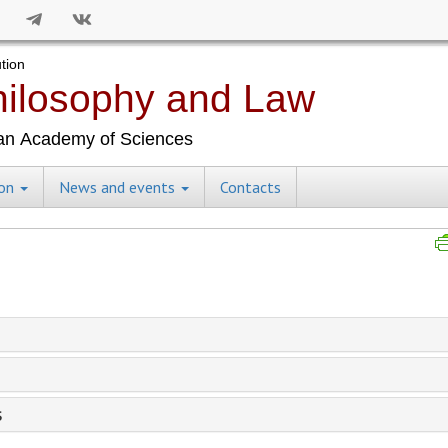
ion
News and events
Contacts
s