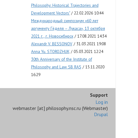
Philosophy: Historical Trajectories and
Development Vectors"
22.02.2026 10:44
Международный симпозиум «60 лет
аргументу Гёделя – Лукаса», 13 октября
2021 г., г. Новосибирск
17.08.2021 14:34
Alexandr V. BESSONOV
31.03.2021 19:08
Anna Yu. STOROZHUK
05.03.2021 12:24
30th Anniversary of the Institute of
Philosophy and Law SB RAS
15.11.2020
16:29
Support
Log in
webmaster
[at]
philosophy.nsc.ru
(Webmaster)
Drupal