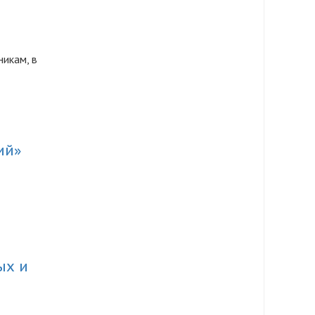
никам, в
ий»
ых и