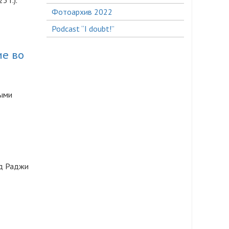
 г.).
Фотоархив 2022
Podcast “I doubt!”
ие во
дыми
од Раджи