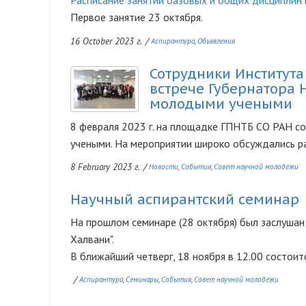
Расписание занятий базовых и общих дисциплин 
Первое занятие 23 октября.
16 October 2023 г.
/
Аспирантура
Объявления
Сотрудники Института
Изображение
встрече Губернатора Н
молодыми учеными
8 февраля 2023 г. на площадке ГПНТБ СО РАН с
учеными. На мероприятии широко обсуждались раз
8 February 2023 г.
/
Новости
События
Совет научной молодёжи
Научный аспирантский семинар
На прошлом семинаре (28 октября) был заслушан
Халвани".
В ближайший четверг, 18 ноября в 12.00 состоитс
/
Аспирантура
Семинары
События
Совет научной молодёжи