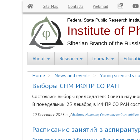
Site Map
Contacts
Webmail
Skip
to
main
content
About
Research
Journals
Educat
Central
Menu
Home
News and events
Young scientists co
Выборы СНМ ИФПР СО РАН
Состоялись выборы председателя Совета науч
В понедельник, 25 декабря, в ИФПР СО РАН сос
29 December 2023 г.
/
Выборы
Новости
Совет научной молодёжи
Расписание занятий в аспиранту