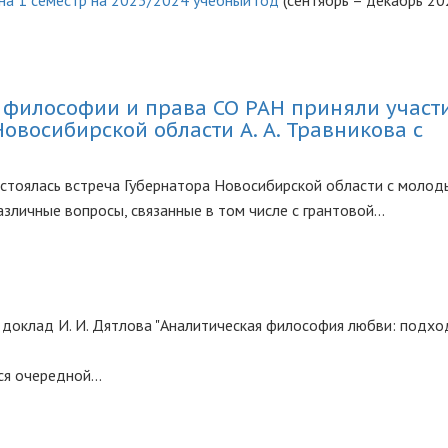
на 1 семестр на 2023/2024 учебный год
(сентябрь – декабрь 2023
 философии и права СО РАН приняли участ
овосибирской области А. А. Травникова с
остоялась встреча Губернатора Новосибирской области с моло
личные вопросы, связанные в том числе с грантовой...
 доклад И. И. Дятлова "Аналитическая философия любви: подх
я очередной...