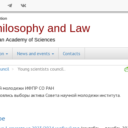
ion
News and events
Contacts
uncil
Young scientists council..
ной молодежи ИФПР СО РАН
тоялись выборы актива Совета научной молодежи института.
ре