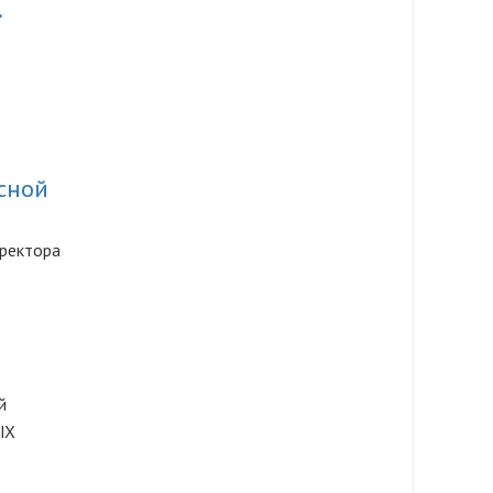
.
сной
ректора
й
ЫХ