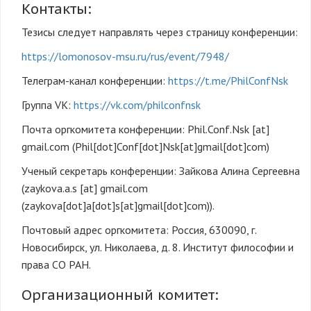
Контакты:
Тезисы следует направлять через страницу конференции:
https://lomonosov-msu.ru/rus/event/7948/
Телеграм-канал конференции:
https://t.me/PhilConfNsk
Группа VK:
https://vk.com/philconfnsk
Почта оргкомитета конференции:
Phil.Conf.Nsk
[at]
gmail.com
(Phil[dot]Conf[dot]Nsk[at]gmail[dot]com)
Ученый секретарь конференции: Зайкова Алина Сергеевна
(
zaykova.a.s
[at]
gmail.com
(zaykova[dot]a[dot]s[at]gmail[dot]com)
).
Почтовый адрес оргкомитета: Россия, 630090, г.
Новосибирск, ул. Николаева, д. 8. Институт философии и
права СО РАН.
Организационный комитет: