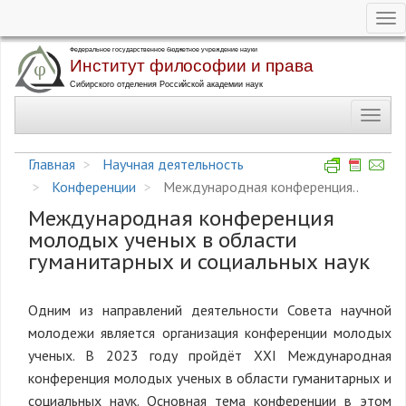
Tog
nav
Перейти
к
основному
Toggl
содержанию
navig
Главная
Научная деятельность
Конференции
Международная конференция..
Международная конференция
молодых ученых в области
гуманитарных и социальных наук
Одним из направлений деятельности Совета научной
молодежи является организация конференции молодых
ученых. В 2023 году пройдёт XXI Международная
конференция молодых ученых в области гуманитарных и
социальных наук. Основная тема конференции в этом