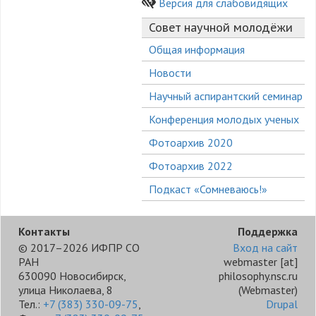
Версия для слабовидящих
Совет научной молодёжи
Общая информация
Новости
Научный аспирантский семинар
Конференция молодых ученых
Фотоархив 2020
Фотоархив 2022
Подкаст «Сомневаюсь!»
Контакты
Поддержка
© 2017–2026 ИФПР СО
Вход на сайт
РАН
webmaster
[at]
630090 Новосибирск,
philosophy.nsc.ru
улица Николаева, 8
(Webmaster)
Тел.:
+7 (383) 330-09-75
,
Drupal