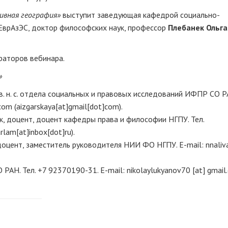
ивная география»
выступит заведующая кафедрой социально-
ЕврАзЭС, доктор философских наук, профессор
Плебанек Ольга
раторов вебинара.
»
 в. н. с. отдела социальных и правовых исследований ИФПР СО РА
.com
(aizgarskaya[at]gmail[dot]com)
.
к, доцент, доцент кафедры права и философии НГПУ. Тел.
rlam[at]inbox[dot]ru)
.
, доцент, заместитель руководителя НИИ ФО НГПУ. E-mail:
nnaliv
О РАН. Тел. +7 92370190-31. E-mail:
nikolaylukyanov70
[at]
gmail