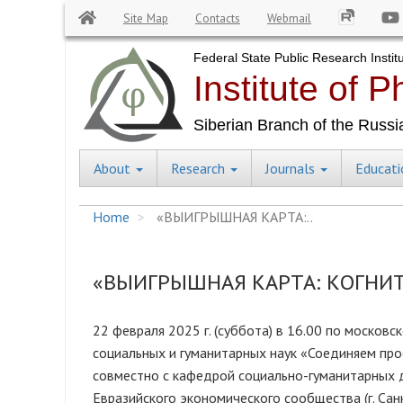
Site Map
Contacts
Webmail
Skip
to
main
content
About
Research
Journals
Educat
Central
Menu
Home
«ВЫИГРЫШНАЯ КАРТА:..
«ВЫИГРЫШНАЯ КАРТА: КОГНИ
22 февраля 2025 г. (суббота) в 16.00 по москов
социальных и гуманитарных наук «Соединяем пр
совместно с кафедрой социально-гуманитарных 
Евразийского экономического сообщества (г. Сан