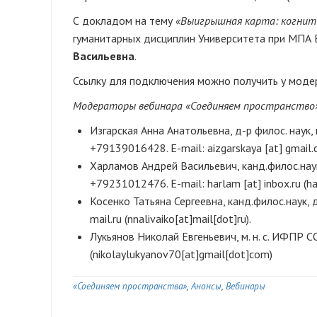
С докладом на тему
«Выигрышная карта: когнит
гуманитарных дисциплин Университета при МПА 
Васильевна
.
Ссылку для подключения можно получить у моде
Модераторы вебинара «Соединяем пространство
Изгарская Анна Анатольевна, д-р филос. наук,
+79139016428. E-mail:
aizgarskaya
[at]
gmail
Харламов Андрей Васильевич, канд.филос.нау
+79231012476. E-mail:
harlam
[at]
inbox.ru
(ha
Косенко Татьяна Сергеевна, канд.филос.наук
mail.ru
(nnalivaiko[at]mail[dot]ru)
.
Лукьянов Николай Евгеньевич, м. н. с. ИФПР С
(nikolaylukyanov70[at]gmail[dot]com)
«Соединяем пространства»
Анонсы
Вебинары