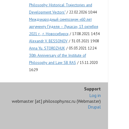
Philosophy: Historical Trajectories and
Development Vectors"
22.02.2026 10:44
Международный симпозиум «60 лет
аргументу Гёделя – Лукаса», 13 октября
2021 г., г. Новосибирск
17.08.2021 14:34
Alexandr V. BESSONOV
31.03.2021 19:08
Anna Yu. STOROZHUK
05.03.2021 12:24
30th Anniversary of the Institute of
Philosophy and Law SB RAS
15.11.2020
16:29
Support
Log in
webmaster
[at]
philosophy.nsc.ru
(Webmaster)
Drupal