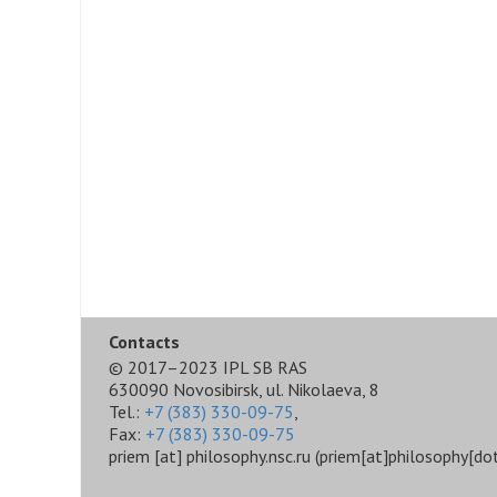
Contacts
© 2017–2023 IPL SB RAS
630090 Novosibirsk, ul. Nikolaeva, 8
Tel.:
+7 (383) 330-09-75
,
Fax:
+7 (383) 330-09-75
priem
[at]
philosophy.nsc.ru
(priem[at]philosophy[dot