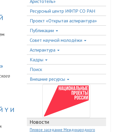
Аристотель»
Ресурсный центр ИФПР СО РАН
Й
Проект «Открытая аспирантура»
Публикации
ем
Совет научной молодёжи
Аспирантура
Кадры
»
Поиск
ского
Внешние ресурсы
 Y И
Новости
м
Первое заседание Международного