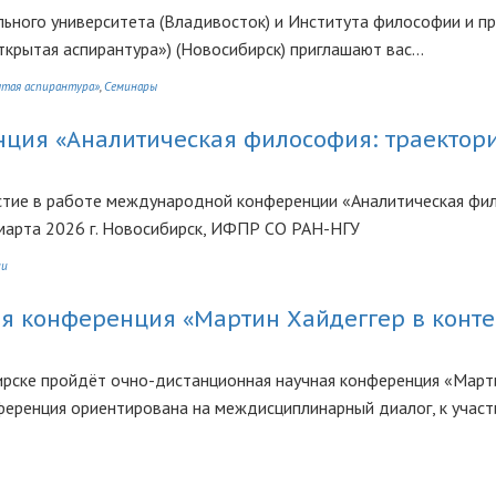
ного университета (Владивосток) и Института философии и п
крытая аспирантура») (Новосибирск) приглашают вас...
тая аспирантура»
Семинары
ция «Аналитическая философия: траектор
астие в работе международной конференции «Аналитическая фи
 марта 2026 г. Новосибирск, ИФПР СО РАН-НГУ
ии
я конференция «Мартин Хайдеггер в конте
ирске пройдёт очно-дистанционная научная конференция «Март
нференция ориентирована на междисциплинарный диалог, к учас