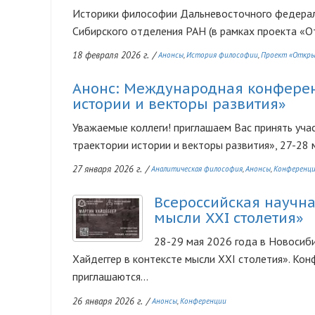
Историки философии Дальневосточного федераль
Сибирского отделения РАН (в рамках проекта «От
18 февраля 2026 г.
/
Анонсы
История философии
Проект «Откры
Анонс: Международная конферен
истории и векторы развития»
Уважаемые коллеги! приглашаем Вас принять уч
траектории истории и векторы развития», 27-28
27 января 2026 г.
/
Аналитическая философия
Анонсы
Конференц
Всероссийская научна
Изображение
мысли XXI столетия»
28-29 мая 2026 года в Новосиб
Хайдеггер в контексте мысли XXI столетия». Ко
приглашаются...
26 января 2026 г.
/
Анонсы
Конференции