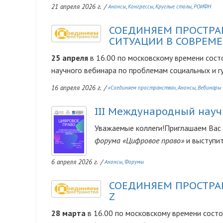
21 апреля 2026 г.
/
Анонсы
Конгрессы
Круглые столы
РОИФН
СОЕДИНЯЕМ ПРОСТРА
Изображение
СИТУАЦИИ В СОВРЕМ
25 апреля
в 16.00 по московскому времени сост
научного вебинара по проблемам социальных и гу
16 апреля 2026 г.
/
«Соединяем пространства»
Анонсы
Вебинары
III Международный нау
Изображение
Уважаемые коллеги!Приглашаем Вас 
форума «Цифровое право»
и выступи
6 апреля 2026 г.
/
Анонсы
Форумы
СОЕДИНЯЕМ ПРОСТРА
Изображение
Z
28 марта
в 16.00 по московскому времени сост