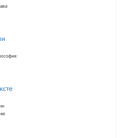
рава
ии
лософия:
ксте
ин
тию