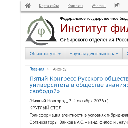
Карта сайта
Контакты
Webmail
Перейти
к
основному
содержанию
Об институте
Научная деятельность
Central
Menu
Главная
Анонсы
Пятый Конгресс Русского общест
университета в обществе знания
свободой»
(Нижний Новгород, 2-4 октября 2026 г.)
КРУГЛЫЙ СТОЛ
Трансформация агентности в условиях гибридиза
Организаторы: Зайкова А.С. – канд. филос. н., на