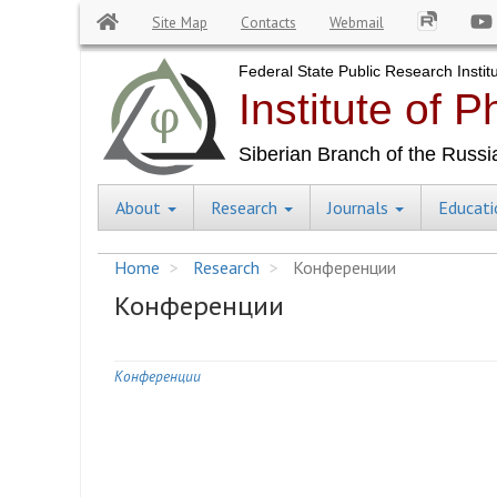
Site Map
Contacts
Webmail
Skip
to
main
content
About
Research
Journals
Educat
Central
Menu
Home
Research
Конференции
Конференции
Конференции