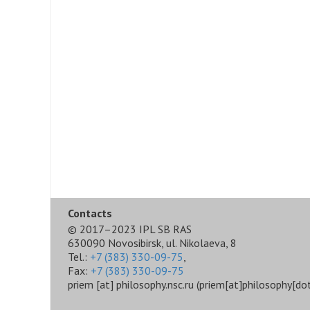
Contacts
© 2017–2023 IPL SB RAS
630090 Novosibirsk, ul. Nikolaeva, 8
Tel.:
+7 (383) 330-09-75
,
Fax:
+7 (383) 330-09-75
priem
[at]
philosophy.nsc.ru
(priem[at]philosophy[dot