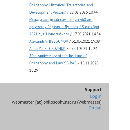
Philosophy: Historical Trajectories and
Development Vectors"
22.02.2026 10:44
Международный симпозиум «60 лет
аргументу Гёделя – Лукаса», 13 октября
2021 г., г. Новосибирск
17.08.2021 14:34
Alexandr V. BESSONOV
31.03.2021 19:08
Anna Yu. STOROZHUK
05.03.2021 12:24
30th Anniversary of the Institute of
Philosophy and Law SB RAS
15.11.2020
16:29
Support
Log in
webmaster
[at]
philosophy.nsc.ru
(Webmaster)
Drupal