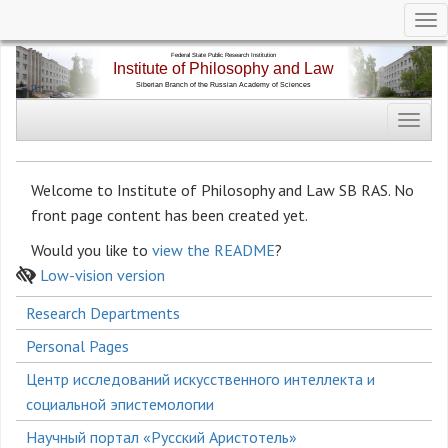
Tog
nav
Skip
to
main
Toggl
content
navig
Welcome to Institute of Philosophy and Law SB RAS. No
front page content has been created yet.
Would you like to
view the README
?
Low-vision version
Боковое
Research Departments
меню
Personal Pages
Центр исследований искусственного интеллекта и
социальной эпистемологии
Научный портал «Русский Аристотель»