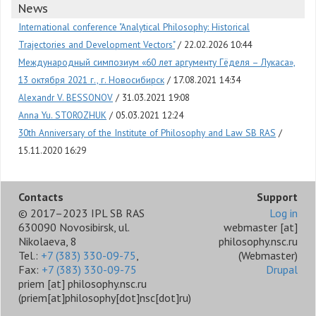
News
International conference "Analytical Philosophy: Historical
Trajectories and Development Vectors"
22.02.2026 10:44
Международный симпозиум «60 лет аргументу Гёделя – Лукаса»,
13 октября 2021 г., г. Новосибирск
17.08.2021 14:34
Alexandr V. BESSONOV
31.03.2021 19:08
Anna Yu. STOROZHUK
05.03.2021 12:24
30th Anniversary of the Institute of Philosophy and Law SB RAS
15.11.2020 16:29
Contacts
Support
© 2017–2023 IPL SB RAS
Log in
630090 Novosibirsk, ul.
webmaster
[at]
Nikolaeva, 8
philosophy.nsc.ru
Tel.:
+7 (383) 330-09-75
,
(Webmaster)
Fax:
+7 (383) 330-09-75
Drupal
priem
[at]
philosophy.nsc.ru
(priem[at]philosophy[dot]nsc[dot]ru)