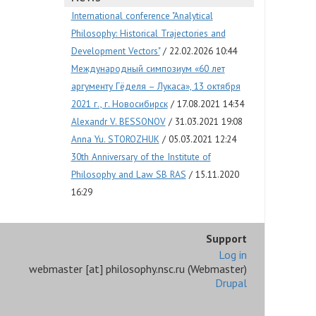
International conference "Analytical
Philosophy: Historical Trajectories and
Development Vectors"
22.02.2026 10:44
Международный симпозиум «60 лет
аргументу Гёделя – Лукаса», 13 октября
2021 г., г. Новосибирск
17.08.2021 14:34
Alexandr V. BESSONOV
31.03.2021 19:08
Anna Yu. STOROZHUK
05.03.2021 12:24
30th Anniversary of the Institute of
Philosophy and Law SB RAS
15.11.2020
16:29
Support
Log in
webmaster
[at]
philosophy.nsc.ru
(Webmaster)
Drupal