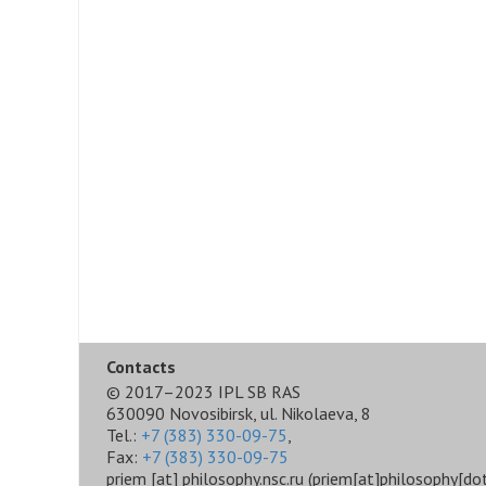
Contacts
© 2017–2023 IPL SB RAS
630090 Novosibirsk, ul. Nikolaeva, 8
Tel.:
+7 (383) 330-09-75
,
Fax:
+7 (383) 330-09-75
priem
[at]
philosophy.nsc.ru
(priem[at]philosophy[dot