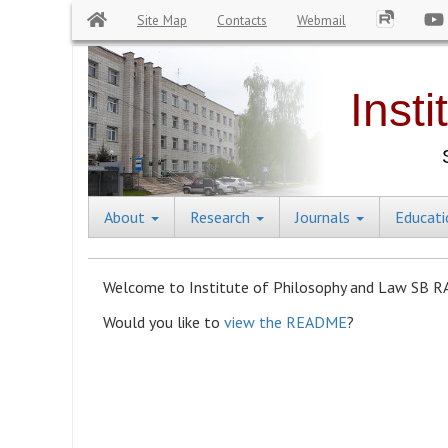
Site Map
Contacts
Webmail
Skip
to
main
content
About
Research
Journals
Educat
Central
Menu
Welcome to Institute of Philosophy and Law SB RA
Would you like to
view the README
?