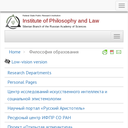
Tog
nav
Skip
to
main
Toggl
content
navig
Home
Философия образования
Low-vision version
Боковое
Research Departments
меню
Personal Pages
Центр исследований искусственного интеллекта и
социальной эпистемологии
Научный портал «Русский Аристотель»
Ресурсный центр ИФПР СО РАН
Проект «Открытая аспирантура»