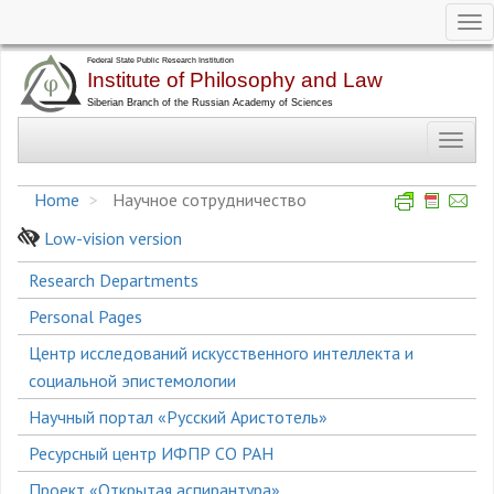
Tog
nav
Skip
to
main
Toggl
content
navig
Home
Научное сотрудничество
Low-vision version
Боковое
Research Departments
меню
Personal Pages
Центр исследований искусственного интеллекта и
социальной эпистемологии
Научный портал «Русский Аристотель»
Ресурсный центр ИФПР СО РАН
Проект «Открытая аспирантура»