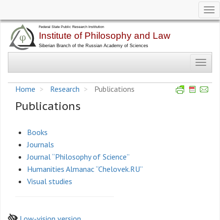
Tog
nav
Skip
to
main
Toggl
content
navig
Home
Research
Publications
Publications
Books
Journals
Journal “Philosophy of Science”
Humanities Almanac “Chelovek.RU”
Visual studies
Low-vision version