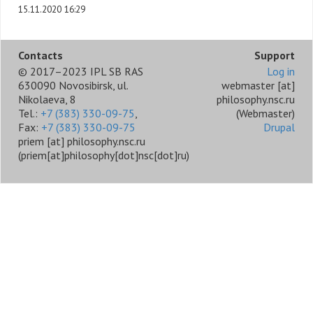
15.11.2020 16:29
Contacts
Support
© 2017–2023 IPL SB RAS
Log in
630090 Novosibirsk, ul.
webmaster
[at]
Nikolaeva, 8
philosophy.nsc.ru
Tel.:
+7 (383) 330-09-75
,
(Webmaster)
Fax:
+7 (383) 330-09-75
Drupal
priem
[at]
philosophy.nsc.ru
(priem[at]philosophy[dot]nsc[dot]ru)