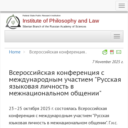
Tog
nav
Skip
to
main
Toggl
content
navig
Home
Всероссийская конференция..
7 November 2025 г.
Всероссийская конференция с
международным участием "Русская
языковая личность в
межнациональном общении"
23–25 октября 2025 г. состоялась Всероссийская
конференция с международным участием "Русская
языковая личность в межнациональном общении". Г.н.с.