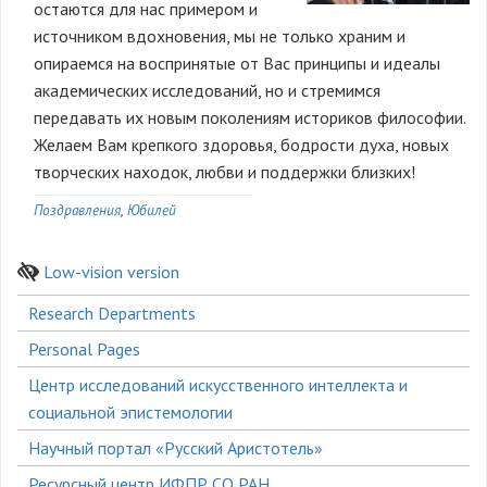
остаются для нас примером и
источником вдохновения, мы не только храним и
опираемся на воспринятые от Вас принципы и идеалы
академических исследований, но и стремимся
передавать их новым поколениям историков философии.
Желаем Вам крепкого здоровья, бодрости духа, новых
творческих находок, любви и поддержки близких!
Поздравления
Юбилей
Low-vision version
Боковое
Research Departments
меню
Personal Pages
Центр исследований искусственного интеллекта и
социальной эпистемологии
Научный портал «Русский Аристотель»
Ресурсный центр ИФПР СО РАН