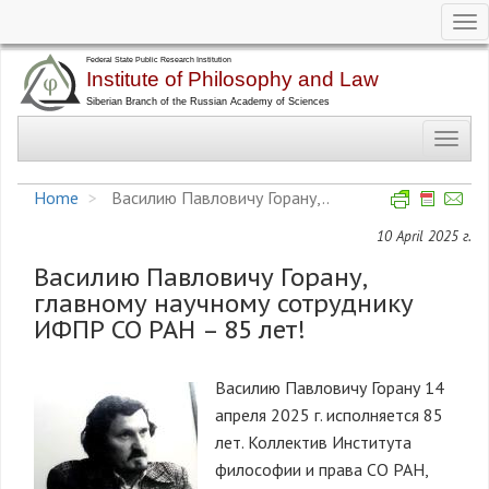
Tog
nav
Skip
to
main
Toggl
content
navig
Home
Василию Павловичу Горану,..
10 April 2025 г.
Василию Павловичу Горану,
главному научному сотруднику
ИФПР СО РАН – 85 лет!
Василию Павловичу Горану 14
апреля 2025 г. исполняется 85
лет. Коллектив Института
философии и права СО РАН,