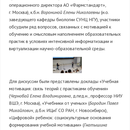
операционного директора АО «Фармстандарт»,
г. Москва), к.б.н.
Ворониной Елены Николаевны
(и.о.
заведующего кафедры биологии СУНЦ НГУ), участники
обсудили ряд вопросов, связанных с мотивацией к
обучению и смысловым наполнением образовательных
практик в условиях интенсивной информатизации и
виртуализации научно-образовательной среды.
Для дискуссии были представлены доклады «Учебная
мотивация: связь теорий с практиками обучения»
(
Чернобай Елена Владимировна
, д.пед.н., профессор НИУ
ВШЭ, г. Москва), «Учебники от ученых» (
Бородин Павел
Михайлович
, д.б.н. ИЦиГ СО РАН, г. Новосибирск),
«Цифровой» ребенок: социокультурные основания
формирования учебной мотивации» (
Гнатышина