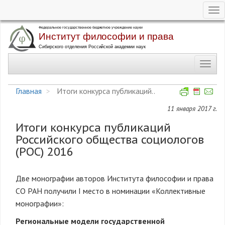
Tog
nav
Перейти
к
основному
Toggl
содержанию
navig
Главная
Итоги конкурса публикаций..
11 января 2017 г.
Итоги конкурса публикаций
Российского общества социологов
(РОС) 2016
Две монографии авторов Института философии и права
СО РАН получили I место в номинации «Коллективные
монографии»:
Региональные модели государственной