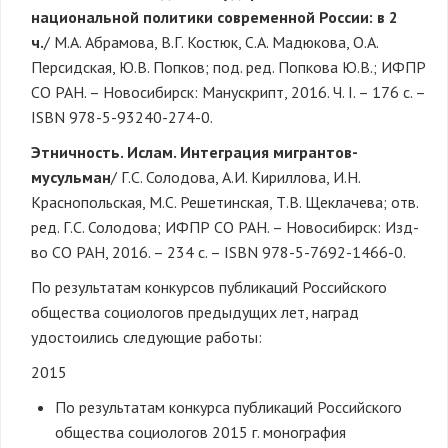
национальной политики современной России: в 2
ч.
/ М.А. Абрамова, В.Г. Костюк, С.А. Мадюкова, О.А.
Персидская, Ю.В. Попков; под. ред. Попкова Ю.В.; ИФПР
СО РАН. – Новосибирск: Манускрипт, 2016. Ч. I. – 176 с. –
ISBN 978-5-93240-274-0.
Этничность. Ислам. Интеграция мигрантов-
мусульман
/ Г.С. Солодова, А.И. Кириллова, И.Н.
Краснопольская, М.С. Решетинская, Т.В. Щеклачева; отв.
ред. Г.С. Солодова; ИФПР СО РАН. – Новосибирск: Изд-
во СО РАН, 2016. – 234 с. – ISBN 978-5-7692-1466-0.
По результатам конкурсов публикаций Российского
общества социологов предыдущих лет, наград
удостоились следующие работы:
2015
По результатам конкурса публикаций Российского
общества социологов 2015 г. монография