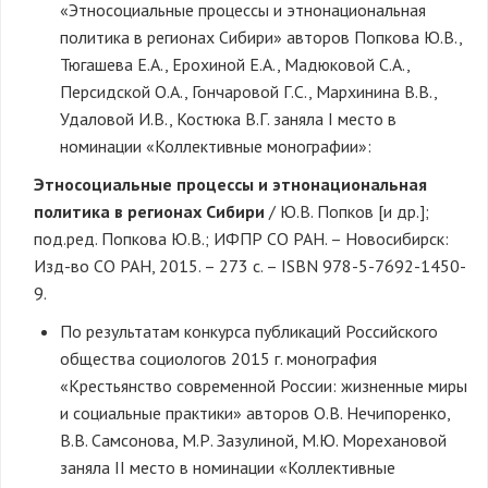
«Этносоциальные процессы и этнонациональная
политика в регионах Сибири» авторов Попкова Ю.В.,
Тюгашева Е.А., Ерохиной Е.А., Мадюковой С.А.,
Персидской О.А., Гончаровой Г.С., Мархинина В.В.,
Удаловой И.В., Костюка В.Г. заняла I место в
номинации «Коллективные монографии»:
Этносоциальные процессы и этнонациональная
политика в регионах Сибири
/ Ю.В. Попков [и др.];
под.ред. Попкова Ю.В.; ИФПР СО РАН. – Новосибирск:
Изд-во СО РАН, 2015. – 273 с. – ISBN 978-5-7692-1450-
9.
По результатам конкурса публикаций Российского
общества социологов 2015 г. монография
«Крестьянство современной России: жизненные миры
и социальные практики» авторов О.В. Нечипоренко,
В.В. Самсонова, М.Р. Зазулиной, М.Ю. Морехановой
заняла II место в номинации «Коллективные