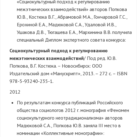
«Социокультурный подход к регулированию
межэтнических взаимодействий» авторов Попкова
Ю.В., Костюка В.Г., Абрамовой М.А., Гончаровой Г.С.,
Ерохиной Е.А., Мадюковой С.А., Удаловой И.В.,
Ушакова Д.В., Тюгашева Е.А., Мархинина В.В. получила
специальный Диплом экспертного совета конкурса:
Социокультурный подход к регулированию
межэтнических взаимодействий
/ Под ред. Ю.В.
Попкова, В.Г. Костюка. – Новосибирск: ООО
Издательский дом «Манускрипт», 2013. – 272 с. – ISBN
978-5-93240-235-1.
2012
По результатам конкурса публикаций Российского
общества социологов 2012 г. монография «Феномен
социокультурного неотрадиционализма» авторов
Мадюковой С.А., Попкова Ю.В. заняла III место в
номинации «Коллективные монографии»: