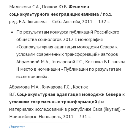
Мадюкова С.А., Попков Ю.В.
Феномен
социокультурного неотрадиционализма
/ под.
ред. Е.А. Тюгашева. – Спб.: Алетейя, 2011. – 132 с.
По результатам конкурса публикаций Российского
общества социологов 2012 г. монография
«Социокультурная адаптация молодежи Севера к
условиям современных трансформаций» авторов
Абрамовой М.А., Гончаровой Г.С., Костюка В.Г. заняла
II место в номинации «Публикации по результатам
исследований»:
Абрамова М.А., Гончарова Г.С., Костюк
В.Г.
Социокультурная адаптация молодежи Севера к
условиям современных трансформаций
(на
материалах исследований в республике Саха (Якутия)). –
Новосибирск: Нонпарель, 2011. – 331 с.
Новости