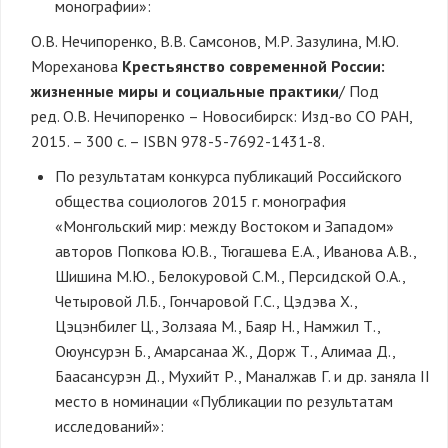
монографии»:
О.В. Нечипоренко, В.В. Самсонов, М.Р. Зазулина, М.Ю.
Мореханова
Крестьянство современной России:
жизненные миры и социальные практики
/ Под
ред. О.В. Нечипоренко – Новосибирск: Изд-во СО РАН,
2015. – 300 с. – ISBN 978-5-7692-1431-8.
По результатам конкурса публикаций Российского
общества социологов 2015 г. монография
«Монгольский мир: между Востоком и Западом»
авторов Попкова Ю.В., Тюгашева Е.А., Иванова А.В.,
Шишина М.Ю., Белокуровой С.М., Персидской О.А.,
Четыровой Л.Б., Гончаровой Г.С., Цэдэва Х.,
Цэцэнбилег Ц., Золзаяа М., Баяр Н., Намжил Т.,
Оюунсурэн Б., Амарсанаа Ж., Дорж Т., Алимаа Д.,
Баасансурэн Д., Мухийт Р., Маналжав Г. и др. заняла II
место в номинации «Публикации по результатам
исследований»: