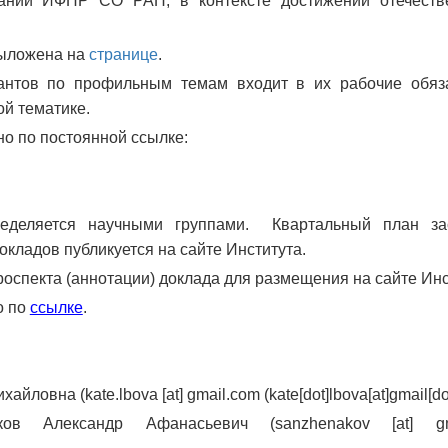
дании ИФПР СО РАН, в контексте достижений отечеств
ыложена на
странице
.
антов по профильным темам входит в их рабочие обяза
ой тематике.
но по постоянной ссылке:
ределяется научными группами. Квартальный план за
кладов публикуется на сайте Института.
оспекта (аннотации) доклада для размещения на сайте Инс
о по
ссылке
.
Михайловна (
kate.lbova
[at]
gmail.com
(kate[dot]lbova[at]gmail[d
аков Александр Афанасьевич (
sanzhenakov
[at]
g