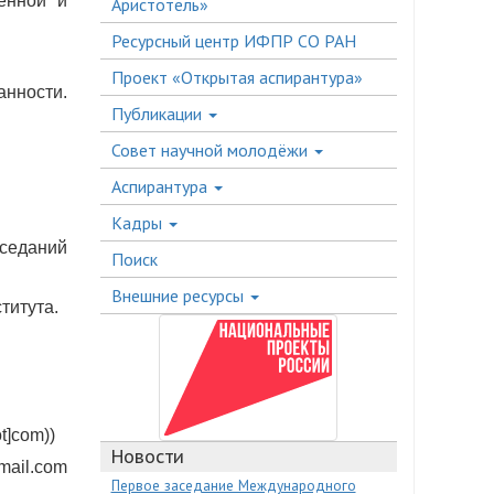
енной и
Аристотель»
Ресурсный центр ИФПР СО РАН
Проект «Открытая аспирантура»
нности.
Публикации
Совет научной молодёжи
Аспирантура
Кадры
седаний
Поиск
Внешние ресурсы
титута.
ot]com)
)
Новости
mail.com
Первое заседание Международного