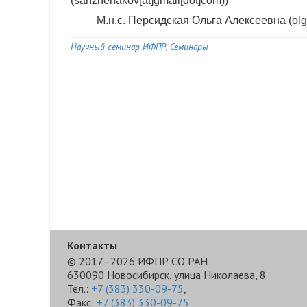
(sanzhenakov[at]gmail[dot]com)
)
М.н.с. Персидская Ольга Алексеевна (
ol
Научный семинар ИФПР
Семинары
Контакты
© 2017–2026 ИФПР СО РАН
630090 Новосибирск, улица Николаева, 8
Тел.:
+7 (383) 330-09-75
,
Факс:
+7 (383) 330-09-75