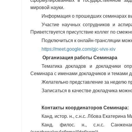
сформулированных в государственном за
мировой науки.
Информация о прошедших семинарах в
Участие научных сотрудников и аспир
Приветствуется присутствие коллег по смежн
Подключиться к онлайн-трансляции мож
https://meet.google.com/gjc-vivx-xiv
Организация работы Семинара
Тематика докладов и докладчики оп
Семинара с именами докладчиков и темами до
Желательно представление за неделю пр
Записаться в качестве докладчика можн
Контакты координаторов Семинара:
Канд. истор. н., с.н.с. Лбова Екатерина 
Канд. филос. н., с.н.с. Санжен