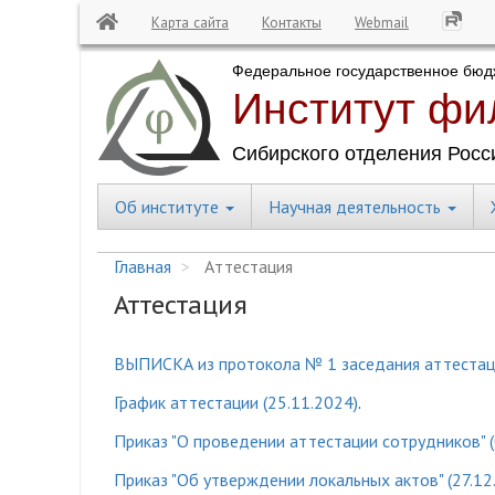
Карта сайта
Контакты
Webmail
Перейти
к
основному
содержанию
Об институте
Научная деятельность
Central
Menu
Главная
Аттестация
Аттестация
ВЫПИСКА из протокола № 1 заседания аттестаци
График аттестации (25.11.2024)
.
Приказ "О проведении аттестации сотрудников" (
Приказ "Об утверждении локальных актов" (27.12