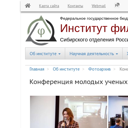
Карта сайта
Контакты
Webmail
Перейти
к
основному
содержанию
Об институте
Научная деятельность
Central
Menu
Главная
Об институте
Фотоархив
Конф
Конференция молодых ученых 