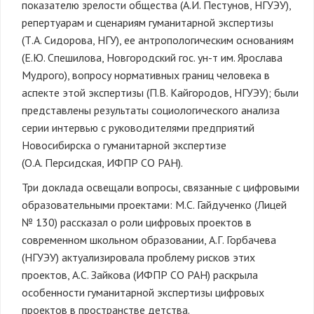
показателю зрелости общества (А.И. Пестунов, НГУЭУ),
репертуарам и сценариям гуманитарной экспертизы
(Т.А. Сидорова, НГУ), ее антропологическим основаниям
(Е.Ю. Спешилова, Новгородский гос. ун-т им. Ярослава
Мудрого), вопросу нормативных границ человека в
аспекте этой экспертизы (П.В. Кайгородов, НГУЭУ); были
представлены результаты социологического анализа
серии интервью с руководителями предприятий
Новосибирска о гуманитарной экспертизе
(О.А. Персидская, ИФПР СО РАН).
Три доклада освещали вопросы, связанные с цифровыми
образовательными проектами: М.С. Гайдученко (Лицей
№ 130) рассказал о роли цифровых проектов в
современном школьном образовании, А.Г. Горбачева
(НГУЭУ) актуализировала проблему рисков этих
проектов, А.С. Зайкова (ИФПР СО РАН) раскрыла
особенности гуманитарной экспертизы цифровых
проектов в пространстве детства.