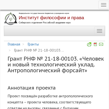
Tog
nav
Перейти
к
основному
Toggl
содержанию
navig
Главная
Гранты
Грант РНФ № 21-18-00103. ..
Грант РНФ № 21-18-00103. «Человек
и новый технологический уклад.
Антропологический форсайт»
Аннотация проекта
Проект посвящён разработке антропологического
концепта – проекта человека, соответствующего
ответам на вызовы, связанные с будущим