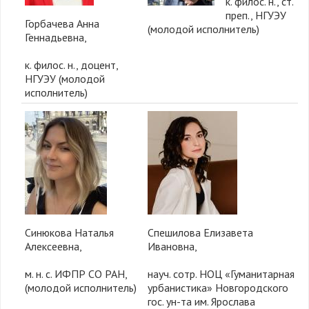
к. филос. н., ст.
преп., НГУЭУ
Горбачева Анна
(молодой исполнитель)
Геннадьевна,
к. филос. н., доцент,
НГУЭУ (молодой
исполнитель)
Синюкова Наталья
Спешилова Елизавета
Алексеевна,
Ивановна,
м. н. с. ИФПР СО РАН,
науч. сотр. НОЦ «Гуманитарная
(молодой исполнитель)
урбанистика» Новгородского
гос. ун-та им. Ярослава