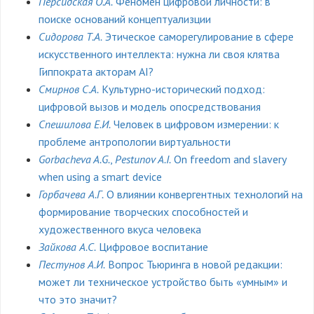
Персидская О.А.
Феномен цифровой личности: в
поиске оснований концептуализции
Сидорова Т.А.
Этическое саморегулирование в сфере
искусственного интеллекта: нужна ли своя клятва
Гиппократа акторам AI?
Смирнов С.А.
Культурно-исторический подход:
цифровой вызов и модель опосредствования
Спешилова Е.И.
Человек в цифровом измерении: к
проблеме антропологии виртуальности
Gorbacheva A.G.
,
Pestunov A.I.
On freedom and slavery
when using a smart device
Горбачева А.Г.
О влиянии конвергентных технологий на
формирование творческих способностей и
художественного вкуса человека
Зайкова А.С.
Цифровое воспитание
Пестунов А.И.
Вопрос Тьюринга в новой редакции:
может ли техническое устройство быть «умным» и
что это значит?