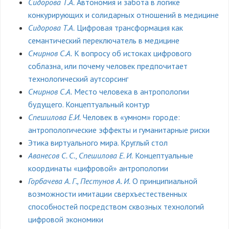
Сидорова Т.А.
Автономия и забота в логике
конкурирующих и солидарных отношений в медицине
Сидорова Т.А.
Цифровая трансформация как
семантический переключатель в медицине
Смирнов С.А.
К вопросу об истоках цифрового
соблазна, или почему человек предпочитает
технологический аутсорсинг
Смирнов С.А.
Место человека в антропологии
будущего. Концептуальный контур
Спешилова Е.И.
Человек в «умном» городе:
антропологические эффекты и гуманитарные риски
Этика виртуального мира. Круглый стол
Аванесов С. С.
,
Спешилова Е. И.
Концептуальные
координаты «цифровой» антропологии
Горбачева А. Г., Пестунов А. И.
О принципиальной
возможности имитации cверхъестественных
способностей посредством сквозных технологий
цифровой экономики