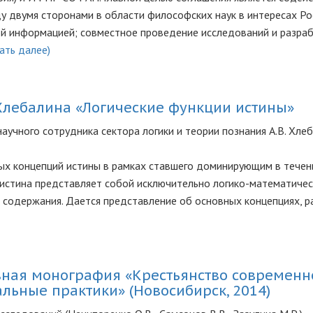
 двумя сторонами в области философских наук в интересах Ро
ой информацией; совместное проведение исследований и разра
ать далее)
 Хлебалина «Логические функции истины»
научного сотрудника сектора логики и теории познания А.В. Хле
ых концепций истины в рамках ставшего доминирующим в течени
 истина представляет собой исключительно логико-математиче
 содержания. Дается представление об основных концепциях, р
вная монография «Крестьянство современн
льные практики» (Новосибирск, 2014)