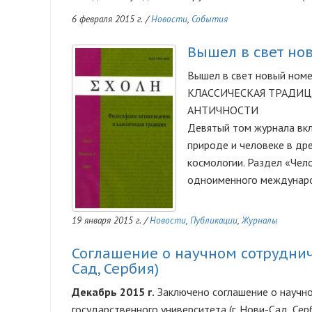
6 февраля 2015 г.
/
Новости
,
События
Вышел в свет но
Вышел в свет новый но
КЛАССИЧЕСКАЯ ТРАДИЦИЯ
АНТИЧНОСТИ
Девятый том журнала вкл
природе и человеке в др
космологии. Раздел «Чел
одноименного междунаро
19 января 2015 г.
/
Новости
,
Публикации
,
Журналы
Соглашение о научном сотруднич
Сад, Сербия)
Декабрь 2015 г.
Заключено соглашение о научн
государственного университета (г. Нови-Сад, Се