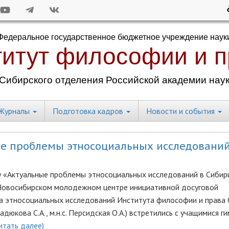
Журналы
Подготовка кадров
Новости и события
ые проблемы этносоциальных исследований
му «Актуальные проблемы этносоциальных исследований в Сибир
 Новосибирском молодежном центре инициативной досуговой
а этносоциальных исследований Института философии и права
с. Мадюкова С.А., м.н.с. Персидская О.А.) встретились с учащимися г
итать далее)