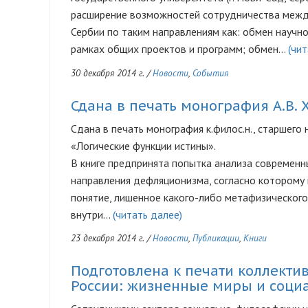
расширение возможностей сотрудничества между
Сербии по таким направлениям как: обмен научн
рамках общих проектов и программ; обмен…
(чит
30 декабря 2014 г.
/
Новости
,
События
Сдана в печать монография А.В.
Сдана в печать монография к.филос.н., старшего 
«Логические функции истины».
В книге предпринята попытка анализа современн
направления дефляционизма, согласно которому
понятие, лишенное какого-либо метафизического
внутри…
(читать далее)
23 декабря 2014 г.
/
Новости
,
Публикации
,
Книги
Подготовлена к печати коллекти
России: жизненные миры и социа