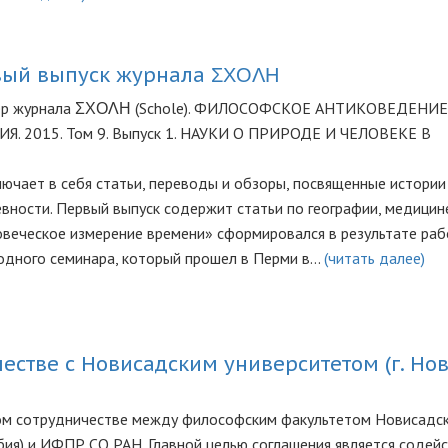
вый выпуск журнала ΣΧΟΛΗ
мер журнала ΣΧΟΛΗ (Schole). ФИЛОСОФСКОЕ АНТИКОВЕДЕНИЕ
. 2015. Том 9. Выпуск 1. НАУКИ О ПРИРОДЕ И ЧЕЛОВЕКЕ В
ючает в себя статьи, переводы и обзоры, посвященные истории 
евности. Первый выпуск содержит статьи по географии, медицин
овеческое измерение времени» сформировался в результате ра
дного семинара, который прошел в Перми в…
(читать далее)
естве с Новисадским университетом (г. Нов
ом сотрудничестве между философским факультетом Новисадс
рбия) и ИФПР СО РАН. Главной целью соглашения является содейс