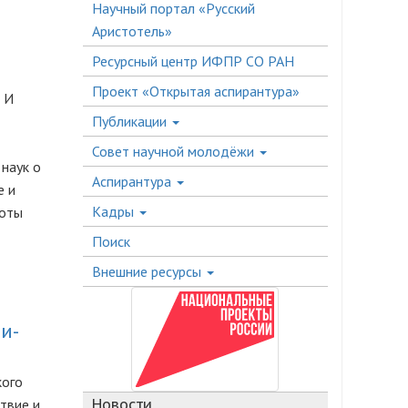
Научный портал «Русский
Аристотель»
Ресурсный центр ИФПР СО РАН
Проект «Открытая аспирантура»
 И
Публикации
Совет научной молодёжи
наук о
Аспирантура
е и
Кадры
боты
Поиск
Внешние ресурсы
и-
кого
Новости
твие и