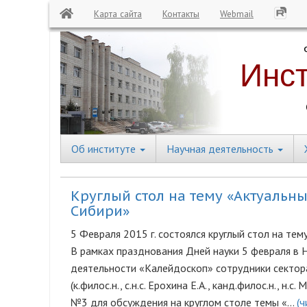
Карта сайта
Контакты
Webmail
Перейти
к
основному
содержанию
Об институте
Научная деятельность
Central
Menu
Круглый стол на тему «Актуальн
Сибири»
5 Февраля 2015 г. состоялся круглый стол на те
В рамках празднования Дней науки 5 февраля в
деятельности «Калейдоскоп» сотрудники сектор
(к.филос.н., с.н.с. Ерохина Е.А., канд.филос.н., н.
№3 для обсуждения на круглом столе темы «…
(ч