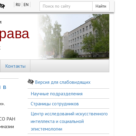
RU
EN
Найти
Контакты
Версия для слабовидящих
 в
Боковое
Научные подразделения
меню
и».
Страницы сотрудников
Центр исследований искусственного
 СО РАН
интеллекта и социальной
имназии
эпистемологии