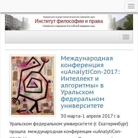
Tog
nav
Перейти
к
основному
Toggl
содержанию
navig
Международная
конференция
«uAnalytiCon-2017:
Интеллект и
алгоритмы» в
Уральском
федеральном
университете
30 марта-1 апреля 2017 г. в
Уральском федеральном университете (г. Екатеринбург)
прошла международная конференция «uAnalytiCon-