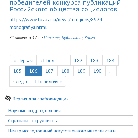
победителей конкурса публикаций
Российского общества социологов
https://www.tuva.asia/news/ruregions/8924-
monografiya.html
31 января 2017 г.
/
Новости
,
Публикации
,
Книги
Нумерация
страниц
Первая
« Первая
Предыдущая
‹ Пред.
…
Страница
182
Страница
183
Страница
184
страница
страница
Страница
185
Текущая
186
Страница
187
Страница
188
Страница
189
Страница
190
…
страница
Следующая
След. ›
Последняя
Последняя »
страница
страница
Версия для слабовидящих
Боковое
Научные подразделения
меню
Страницы сотрудников
Центр исследований искусственного интеллекта и