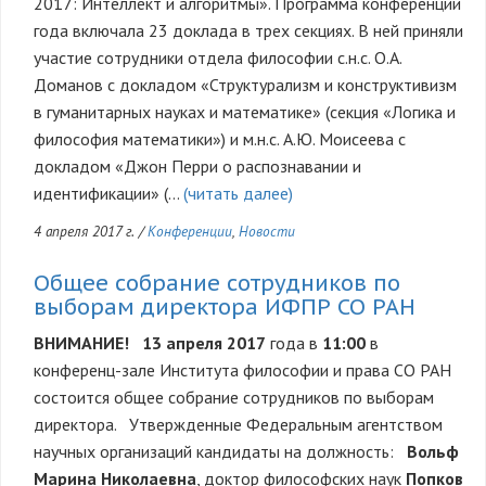
2017: Интеллект и алгоритмы». Программа конференции
года включала 23 доклада в трех секциях. В ней приняли
участие сотрудники отдела философии с.н.с. О.А.
Доманов с докладом «Структурализм и конструктивизм
в гуманитарных науках и математике» (секция «Логика и
философия математики») и м.н.с. А.Ю. Моисеева с
докладом «Джон Перри о распознавании и
идентификации» (…
(читать далее)
4 апреля 2017 г.
/
Конференции
,
Новости
Общее собрание сотрудников по
выборам директора ИФПР СО РАН
ВНИМАНИЕ!
13 апреля 2017
года в
11:00
в
конференц-зале Института философии и права СО РАН
состоится общее собрание сотрудников по выборам
директора. Утвержденные Федеральным агентством
научных организаций кандидаты на должность:
Вольф
Марина Николаевна
, доктор философских наук
Попков