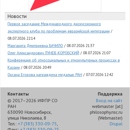
Новости
Первое заседание Международного дискуссионного
экспертного клуба по проблемам евразийской интеграции
08.07.2026 22:14
Маргарита Дмитриевна БАЧИЛО
08.07.2026 21:37
Олег Александрович ЛУНЕВ-КОРОБСКИЙ
08.07.2026 21:07
Конференция об этносоциальных и этнокультурных процессах в
Казани
08.07.2026 20:49
Оксана Егорова награждена медалью РАН
07.07.2026 12:42
Контакты
Поддержка
© 2017–2026 ИФПР СО
Вход на сайт
РАН
webmaster
[at]
630090 Новосибирск,
philosophy.nsc.ru
улица Николаева, 8
(Webmaster)
Тел.:
+7 (383) 330-09-75
,
Drupal
Факс:
+7 (383) 330-09-75