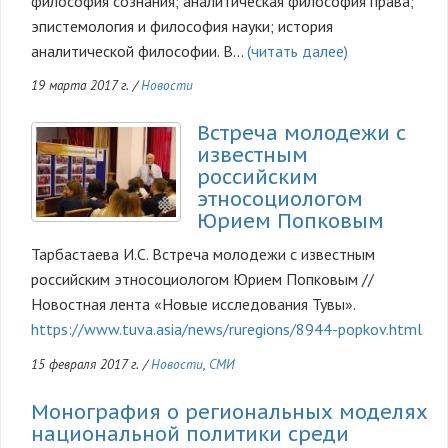
философия сознания; аналитическая философия права;
эпистемология и философия науки; история
аналитической философии.
В…
(читать далее)
19 марта 2017 г.
/
Новости
Встреча молодежи с
известным
российским
этносоциологом
Юрием Попковым
Тарбастаева И.С. Встреча молодежи с известным
российским этносоциологом Юрием Попковым //
Новостная лента «Новые исследования Тувы».
https://www.tuva.asia/news/ruregions/8944-popkov.html
15 февраля 2017 г.
/
Новости
,
СМИ
Монография о региональных моделях
национальной политики среди