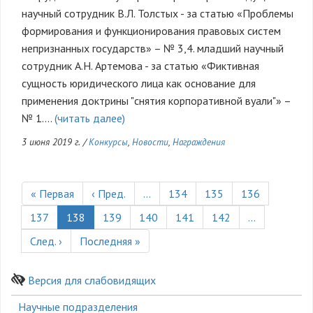
научный сотрудник В.Л. Толстых - за статью «Проблемы
формирования и функционирования правовых систем
непризнанных государств» – № 3,4. младший научный
сотрудник А.Н. Артемова - за статью «Фиктивная
сущность юридического лица как основание для
применения доктрины "снятия корпоративной вуали"» –
№ 1.…
(читать далее)
3 июня 2019 г.
/
Конкурсы
,
Новости
,
Награждения
Нумерация
страниц
Первая
« Первая
Предыдущая
‹ Пред.
…
Страница
134
Страница
135
Страница
136
страница
страница
Страница
137
Текущая
138
Страница
139
Страница
140
Страница
141
Страница
142
…
страница
Следующая
След. ›
Последняя
Последняя »
страница
страница
Версия для слабовидящих
Боковое
Научные подразделения