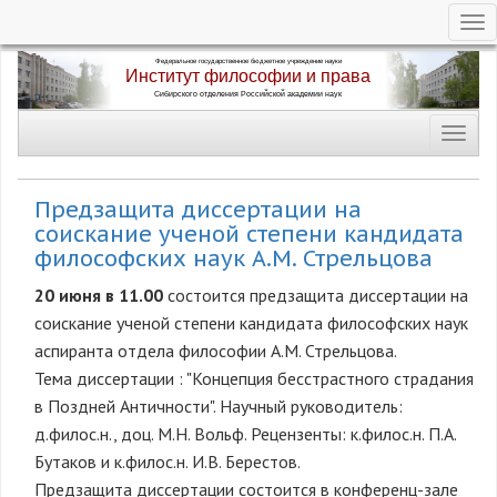
Tog
nav
Перейти
к
основному
Toggl
содержанию
navig
Предзащита диссертации на
соискание ученой степени кандидата
философских наук А.М. Стрельцова
20 июня в 11.00
состоится предзащита диссертации на
соискание ученой степени кандидата философских наук
аспиранта отдела философии А.М. Стрельцова.
Тема диссертации : "Концепция бесстрастного страдания
в Поздней Античности". Научный руководитель:
д.филос.н., доц. М.Н. Вольф. Рецензенты: к.филос.н. П.А.
Бутаков и к.филос.н. И.В. Берестов.
Предзащита диссертации состоится в конференц-зале