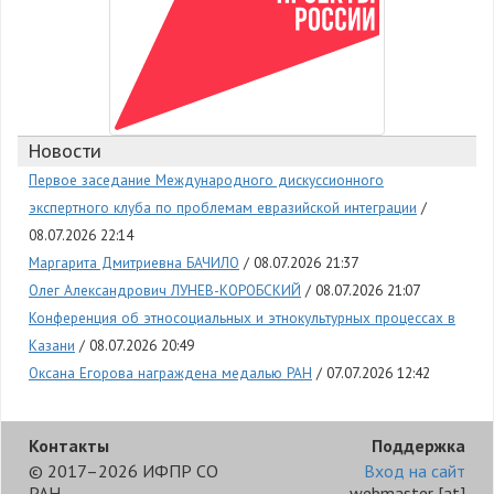
Новости
Первое заседание Международного дискуссионного
экспертного клуба по проблемам евразийской интеграции
08.07.2026 22:14
Маргарита Дмитриевна БАЧИЛО
08.07.2026 21:37
Олег Александрович ЛУНЕВ-КОРОБСКИЙ
08.07.2026 21:07
Конференция об этносоциальных и этнокультурных процессах в
Казани
08.07.2026 20:49
Оксана Егорова награждена медалью РАН
07.07.2026 12:42
Контакты
Поддержка
© 2017–2026 ИФПР СО
Вход на сайт
РАН
webmaster
[at]