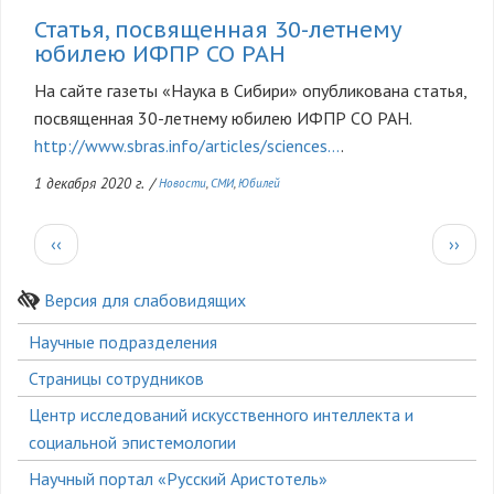
Статья, посвященная 30-летнему
юбилею ИФПР СО РАН
На сайте газеты «Наука в Сибири» опубликована статья,
посвященная 30-летнему юбилею ИФПР СО РАН.
http://www.sbras.info/articles/sciences…
.
1 декабря 2020 г.
/
Новости
СМИ
Юбилей
Нумерация
Предыдущая
След
‹‹
››
страниц
страница
стран
Версия для слабовидящих
Боковое
Научные подразделения
меню
Страницы сотрудников
Центр исследований искусственного интеллекта и
социальной эпистемологии
Научный портал «Русский Аристотель»