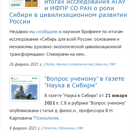
итогах исследования АГАУ
и ИФПР СО РАН о роли
Сибири в цивилизационном развитии
России
Недавно
мы сообщали
о научном брифинге по итогам
исследования «Сибирь для всей России: основания и
механизмы духовно-экологической цивилизационной
трансформации». Спикерами на нем...
26 февраля 2021 г.
/
Видео
Научное сотрудничество
Новости
СМИ
"Вопрос ученому" в газете
Изображение
"Наука в Сибири"
В газете "Наука в Сибири" от
21 января
2021 г.
С.8 в рубрике "Вопрос ученому"
опубликована статья д. филос.н., профессора В.Н.
Карповича "
Психология...
8 февраля 2021 г.
/
Новости
Публикации
СМИ