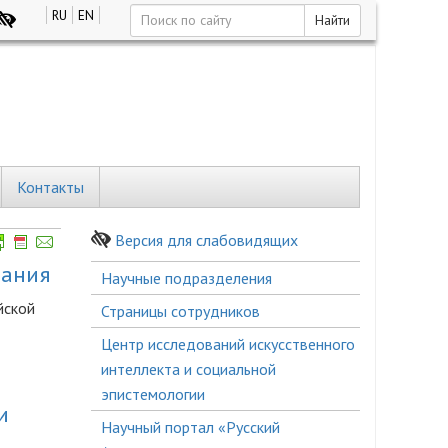
RU
EN
Найти
Контакты
Версия для слабовидящих
дания
Боковое
Научные подразделения
меню
йской
Страницы сотрудников
Центр исследований искусственного
интеллекта и социальной
эпистемологии
и
Научный портал «Русский