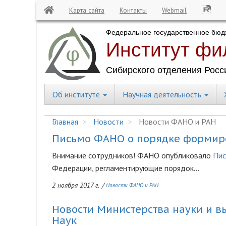
Карта сайта
Контакты
Webmail
Перейти
к
основному
содержанию
Об институте
Научная деятельность
Central
Menu
Главная
Новости
Новости ФАНО и РАН
Письмо ФАНО о порядке формиро
Внимание сотрудников! ФАНО опубликовало
Пис
Федерации, регламентирующие порядок...
2 ноября 2017 г.
/
Новости ФАНО и РАН
Новости Министерства науки и в
Наук