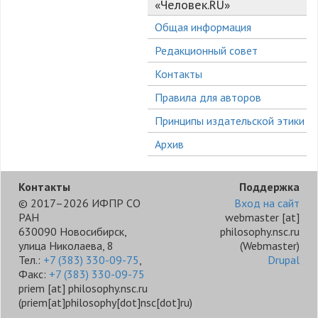
«Человек.RU»
Общая информация
Редакционный совет
Контакты
Правила для авторов
Принципы издательской этики
Архив
Контакты
Поддержка
© 2017–2026 ИФПР СО
Вход на сайт
РАН
webmaster
[at]
630090 Новосибирск,
philosophy.nsc.ru
улица Николаева, 8
(Webmaster)
Тел.:
+7 (383) 330-09-75
,
Drupal
Факс:
+7 (383) 330-09-75
priem
[at]
philosophy.nsc.ru
(priem[at]philosophy[dot]nsc[dot]ru)