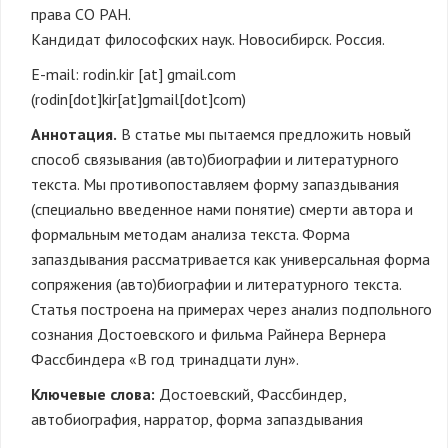
права СО РАН.
Кандидат философских наук. Новосибирск. Россия.
E-mail:
rodin.kir
[at]
gmail.com
(rodin[dot]kir[at]gmail[dot]com)
Аннотация.
В статье мы пытаемся предложить новый
способ связывания (авто)биографии и литературного
текста. Мы противопоставляем форму запаздывания
(специально введенное нами понятие) смерти автора и
формальным методам анализа текста. Форма
запаздывания рассматривается как универсальная форма
сопряжения (авто)биографии и литературного текста.
Статья построена на примерах через анализ подпольного
сознания Достоевского и фильма Райнера Вернера
Фассбиндера «В год тринадцати лун».
Ключевые слова:
Достоевский, Фассбиндер,
автобиография, нарратор, форма запаздывания