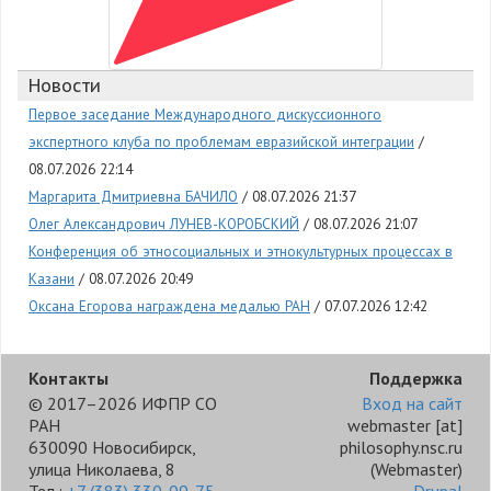
Новости
Первое заседание Международного дискуссионного
экспертного клуба по проблемам евразийской интеграции
08.07.2026 22:14
Маргарита Дмитриевна БАЧИЛО
08.07.2026 21:37
Олег Александрович ЛУНЕВ-КОРОБСКИЙ
08.07.2026 21:07
Конференция об этносоциальных и этнокультурных процессах в
Казани
08.07.2026 20:49
Оксана Егорова награждена медалью РАН
07.07.2026 12:42
Контакты
Поддержка
© 2017–2026 ИФПР СО
Вход на сайт
РАН
webmaster
[at]
630090 Новосибирск,
philosophy.nsc.ru
улица Николаева, 8
(Webmaster)
Тел.:
+7 (383) 330-09-75
,
Drupal