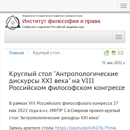
Tog
nav
Перейти
к
основному
Toggl
содержанию
navig
Главная
Круглый стол ..
31 мая 2022 г.
Круглый стол "Антропологические
дискурсы XXI века" на VIII
Российском философском конгрессе
В рамках VIII Российского философского конгресса 27
мая 2022 года в.н.с. ИФПР С.А.Смирнов провел круглый
стол "Антропологические дискурсы XXI века".
Запись круглого стола:
https://youtu.be/ivKUTq-f5mA
.