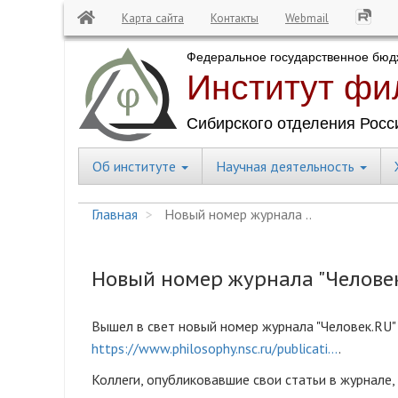
Карта сайта
Контакты
Webmail
Перейти
к
основному
содержанию
Об институте
Научная деятельность
Central
Menu
Главная
Новый номер журнала ..
Новый номер журнала "Челове
Вышел в свет новый номер журнала "Человек.RU" 
https://www.philosophy.nsc.ru/publicati…
.
Коллеги, опубликовавшие свои статьи в журнале, 