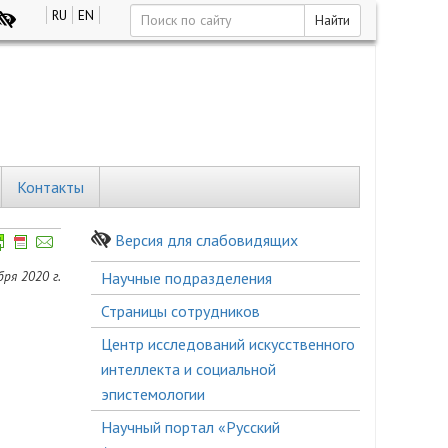
RU
EN
Найти
Контакты
Версия для слабовидящих
Боковое
бря 2020 г.
Научные подразделения
меню
Страницы сотрудников
Центр исследований искусственного
интеллекта и социальной
эпистемологии
Научный портал «Русский