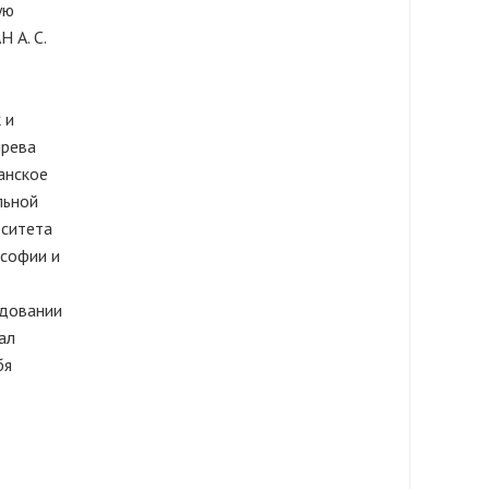
ую
 А. С.
 и
ырева
анское
льной
рситета
ософии и
едовании
ал
бя