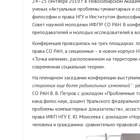
24–25 сентября 2019 г. в Новосибирском Академ
ученых «Актуальные проблемы гуманитарных и с
философии и права НГУ и Институтом философии 
Совет научной молодежи ИФПР СО РАН. В конфер
преподавателей и молодых исследователей в воз
Конференция проводилась на трех площадках: пл
права СО РАН, а секционные – в новом корпусе Н
«Точка кипения», расположенном на территории 
современная социальная теория».
На пленарном заседании конференции выступили к
сторонник еще более радикальных изменений
”: р
СО РАН В. В. Петров с докладом «Проблемные точ
канд.филос.наук, доцент Уральского федерально
проблемы компьютерных доказательств», ассисте
права ИФП НГУ Е. Ю. Моисеева с докладом «Нор
человека и гражданина: сравнительно-правовой 