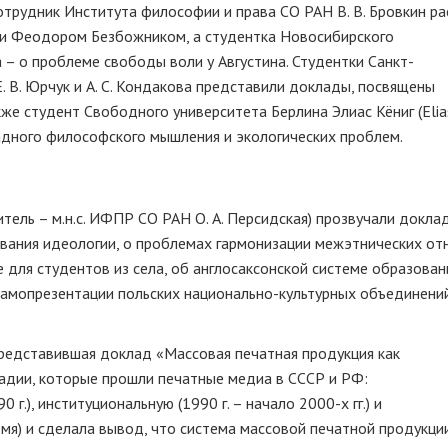
рудник Института философии и права СО РАН В. В. Бровкин ра
ти Феодором Безбожником, а студентка Новосибирского
а – о проблеме свободы воли у Августина. Студентки Санкт-
. В. Юрчук и А. С. Кондакова представили доклады, посвящены
е студент Свободного университета Берлина Элиас Кёниг (Elias
падного философского мышления и экологических проблем.
тель – м.н.с. ИФПР СО РАН О. А. Персидская) прозвучали докла
вания идеологии, о проблемах гармонизации межэтнических о
е для студентов из села, об англосаксонской системе образован
самопрезентации польских национально-культурных объединений
 представившая доклад «Массовая печатная продукция как
адии, которые прошли печатные медиа в СССР и РФ:
 г.), институциональную (1990 г. – начало 2000-х гг.) и
мя) и сделала вывод, что система массовой печатной продукци