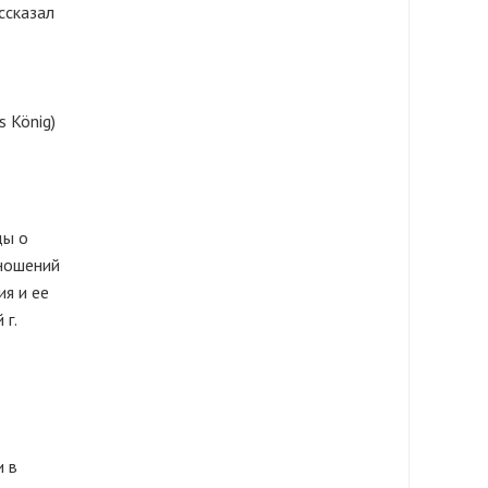
ссказал
 König)
ды о
тношений
ия и ее
 г.
и в