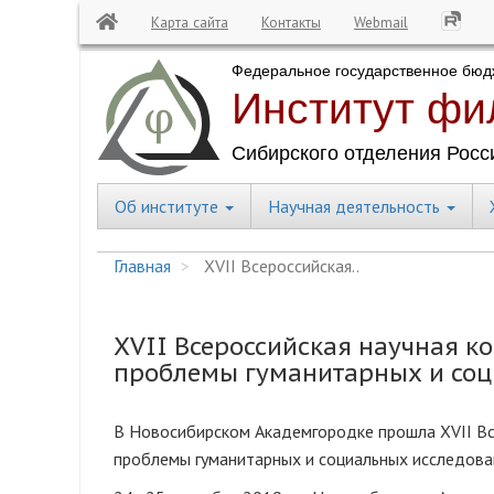
Карта сайта
Контакты
Webmail
Перейти
к
основному
содержанию
Об институте
Научная деятельность
Central
Menu
Главная
XVII Всероссийская..
XVII Всероссийская научная 
проблемы гуманитарных и соц
В Новосибирском Академгородке прошла XVII Вс
проблемы гуманитарных и социальных исследова