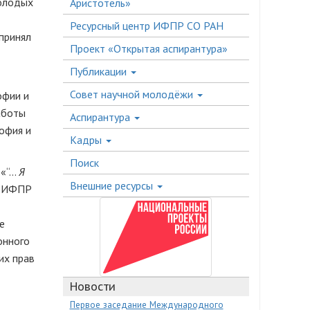
молодых
Аристотель»
Ресурсный центр ИФПР СО РАН
принял
Проект «Открытая аспирантура»
Публикации
Совет научной молодёжи
офии и
аботы
Аспирантура
офия и
Кадры
Поиск
“...
Я
Внешние ресурсы
с. ИФПР
е
онного
их прав
Новости
Первое заседание Международного