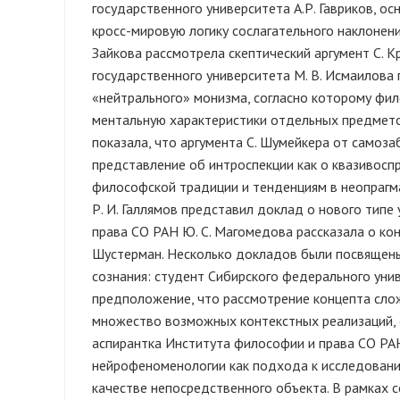
государственного университета А.Р. Гавриков, 
кросс-мировую логику сослагательного наклонени
Зайкова рассмотрела скептический аргумент С. К
государственного университета М. В. Исмаилова 
«нейтрального» монизма, согласно которому фил
ментальную характеристики отдельных предметов
показала, что аргумента С. Шумейкера от самоз
представление об интроспекции как о квазивосп
философской традиции и тенденциям в неопрагма
Р. И. Галлямов представил доклад о нового тип
права СО РАН Ю. С. Магомедова рассказала о кон
Шустерман. Несколько докладов были посвящен
сознания: студент Сибирского федерального унив
предположение, что рассмотрение концепта сло
множество возможных контекстных реализаций, 
аспирантка Института философии и права СО РАН
нейрофеноменологии как подхода к исследованию
качестве непосредственного объекта. В рамках 