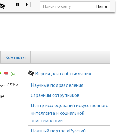
RU
EN
Найти
Контакты
Версия для слабовидящих
Боковое
ря 2019 г.
Научные подразделения
меню
ые
Страницы сотрудников
Центр исследований искусственного
интеллекта и социальной
е
эпистемологии
Научный портал «Русский