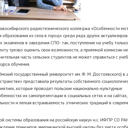
 Новосибирского радиотехнического колледжа «Особенности мо
 образования из села в город» среди ряда других актуализиро
х экзаменов в заведения СПО: так, поступление на учебу только
енту трезво оценить свои возможности, а приемной комиссии не
чительная часть сельских студентов не может справиться с уче
курса обучения.
Омский государственный университет им. Ф. М. Достоевского) в
остранстве» представила результаты собственного социологиче
риятиях, которые проводят польские национально-культурные
обенностях их самопрезентации в социальных сетях и на сайтах,
льности и легкая встраиваемость этнических традиций в совре
й системы образования на российскую науку» н.с. ИФПР СО РАН
саждение принципов американской высшей школы без учета особ