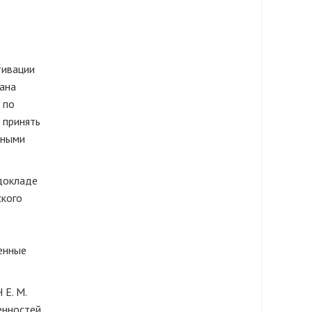
тивации
вана
 по
 принять
бными
 докладе
ского
менные
 Е. М.
енностей