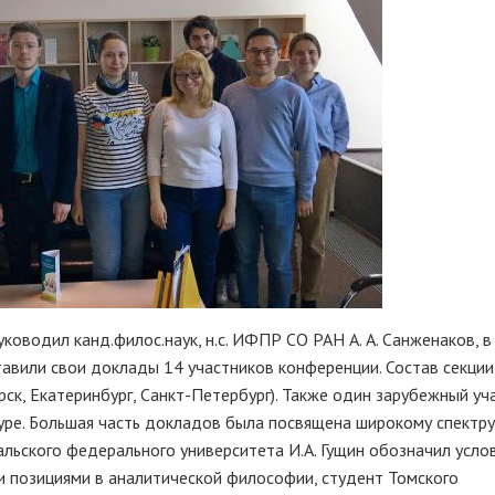
уководил канд.филос.наук, н.с. ИФПР СО РАН А. А. Санженаков, в
тавили свои доклады 14 участников конференции. Состав секции
ск, Екатеринбург, Санкт-Петербург). Также один зарубежный уч
kype. Большая часть докладов была посвящена широкому спектру
льского федерального университета И.А. Гущин обозначил усло
и позициями в аналитической философии, студент Томского