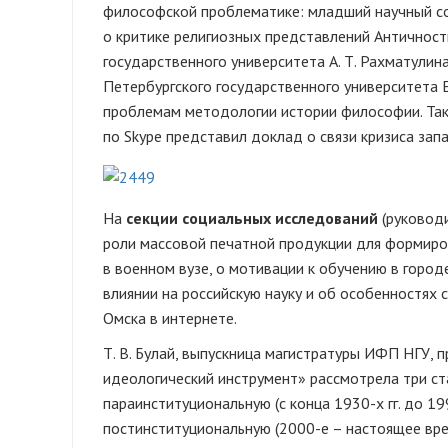
философской проблематике: младший научный сот
о критике религиозных представлений Античнос
государственного университета А. Т. Рахматулин
Петербургского государственного университета Е
проблемам методологии истории философии. Такж
по Skype представил доклад о связи кризиса за
На
секции социальных исследований
(руководи
роли массовой печатной продукции для формиро
в военном вузе, о мотивации к обучению в город
влиянии на российскую науку и об особенностях 
Омска в интернете.
Т. В. Булай, выпускница магистратуры ИФП НГУ,
идеологический инструмент» рассмотрела три ст
параинституциональную (с конца 1930-х гг. до 1990
постинституциональную (2000-е – настоящее вре