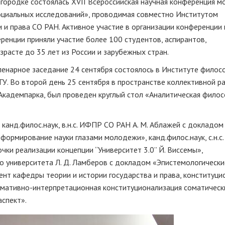
городке состоялась XVII Всероссийская научная конференция 
оциальных исследований», проводимая совместно Институтом
и права СО РАН. Активное участие в организации конференции 
енции приняли участие более 100 студентов, аспирантов,
расте до 35 лет из России и зарубежных стран.
енарное заседание 24 сентября состоялось в Институте филос
ГУ. Во второй день 25 сентября в пространстве коллективной р
Академпарка, был проведен круглый стол «Аналитическая филос
анд.филос.наук, в.н.с. ИФПР СО РАН А. М. Аблажей с докладом «
еформирование науки глазами молодежи», канд.филос.наук, с.н.
ки реализации концепции “Университет 3.0” Й. Виссемы»,
го университета Л. Д. Ламберов с докладом «Эпистемологически
нт кафедры теории и истории государства и права, конституци
мативно-интерпретационная конституционализация соматическ
аспект».