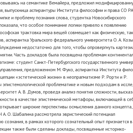
основываясь на семантике Вемайера, предложил модифицированн
я, выпускница аспирантуры Института философии и права СО РАН
рипке и проблему познания слова, студентка Новосибирского
показала, что особое понимание логики привело к появлению
ософская трактовка мира вещей совмещает как физическую, так
, аспирантка Уральского федерального университета О. А. Коз
аблуждения недостаточно для того, чтобы опровергнуть картези
риятии. Часть докладов была посвящена проблемам континента
тизме: студент Санкт-Петербургского государственного униве
е управления, предложенном М. Фуко, аспирантка Института фил
цепции «эстетической жизни» в неопрагматизме Р. Рорти и Р.
ы эпистемологической проблематике и новым подходам в иссл
ерситет А. В. Думов, проведя анализ понятия сложности, высказ
жности в качестве эпистемической метафоры, включающей в се
открывает широкие перспективы осмысления данного концепта,
 А. О. Шабалина рассмотрела эвристический потенциал
 сознания, в рамках которого сознательный опыт признается в
секции также были сделаны доклады, посвященные историко-