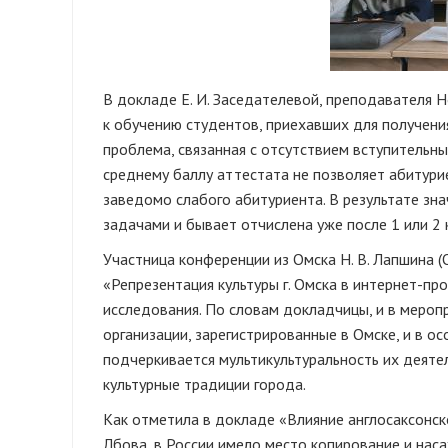
В докладе Е. И. Заседателевой, преподавателя
к обучению студентов, приехавших для получения
проблема, связанная с отсутствием вступительны
среднему баллу аттестата не позволяет абитури
заведомо слабого абитуриента. В результате зна
задачами и бывает отчислена уже после 1 или 2 
Участница конференции из Омска Н. В. Лапшина (
«Репрезентация культуры г. Омска в интернет-пр
исследования. По словам докладчицы, и в мероп
организации, зарегистрированные в Омске, и в ос
подчеркивается мультикультуральность их деяте
культурные традиции города.
Как отметила в докладе «Влияние англосаксонско
Лбова, в России имело место копирование и на