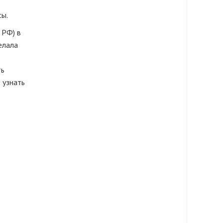
сы.
 РФ) в
елала
ть
 узнать