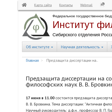
Карта сайта
Контакты
Webmail
Перейти
к
основному
содержанию
Об институте
Научная деятельность
Central
Menu
Главная
Предзащита диссертации на..
Предзащита диссертации на со
философских наук В. В. Бровки
17 июня в 11.00
состоится предзащита диссерта
В. В. Бровкина. Тема диссертации: "Античная фил
Научный руководитель: д.ф.н., профессор В. П. Гора