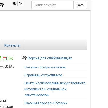
RU
EN
Найти
Контакты
Версия для слабовидящих
Боковое
юня 2019 г.
Научные подразделения
меню
Страницы сотрудников
Центр исследований искусственного
интеллекта и социальной
эпистемологии
ма".
Научный портал «Русский
нженаков.