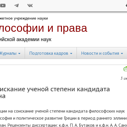
Журналы
Подготовка кадров
Новости и события
3 и
искание ученой степени кандидата
на
ции на соискание ученой степени кандидата философских наук
ософия и политическое развитие Греции в период раннего эллиниз
н. Рецензенты диссертации: к.ф.н. П. А. Бутаков и к.ф.н. А. А. Са