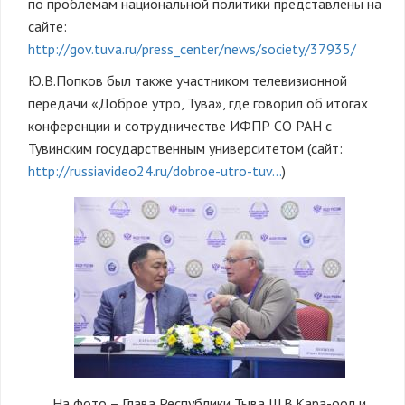
по проблемам национальной политики представлены на
сайте:
http://gov.tuva.ru/press_center/news/society/37935/
Ю.В.Попков был также участником телевизионной
передачи «Доброе утро, Тува», где говорил об итогах
конференции и сотрудничестве ИФПР СО РАН с
Тувинским государственным университетом (сайт:
http://russiavideo24.ru/dobroe-utro-tuv…
)
На фото – Глава Республики Тыва Ш.В.Кара-оол и