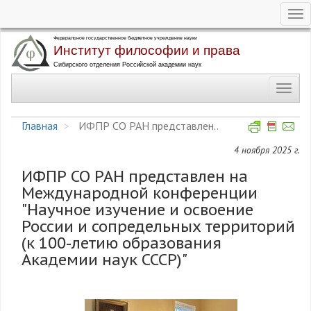
Tog
nav
Перейти
к
основному
Toggl
содержанию
navig
Главная
ИФПР СО РАН представлен..
4 ноября 2025 г.
ИФПР СО РАН представлен на
Международной конференции
"Научное изучение и освоение
России и сопредельных территорий
(к 100-летию образования
Академии наук СССР)"