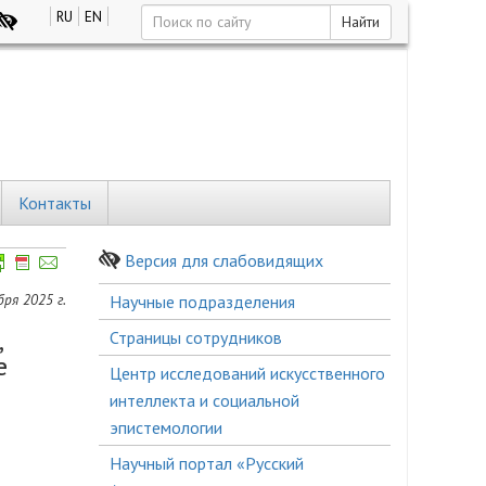
RU
EN
Найти
Контакты
Версия для слабовидящих
Боковое
ря 2025 г.
Научные подразделения
меню
,
Страницы сотрудников
е
Центр исследований искусственного
интеллекта и социальной
эпистемологии
Научный портал «Русский