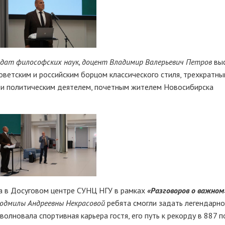
дат философских наук, доцент Владимир Валерьевич Петров
выс
ветским и российским борцом классического стиля, трехкратн
 и политическим деятелем, почетным жителем Новосибирска
да в Досуговом центре СУНЦ НГУ в рамках
«Разговоров о важном
 Людмилы Андреевны Некрасовой
ребята смогли задать легендарн
олновала спортивная карьера гостя, его путь к рекорду в 887 п