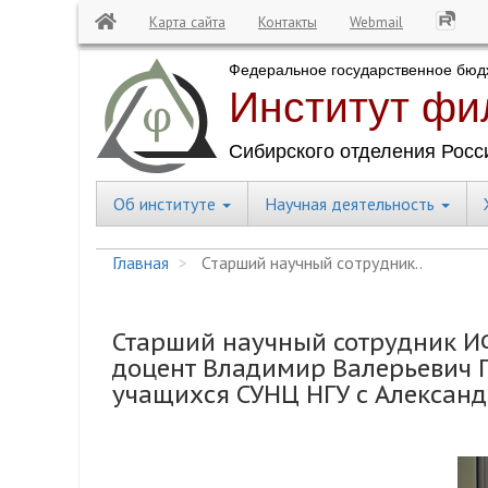
Карта сайта
Контакты
Webmail
Перейти
к
основному
содержанию
Об институте
Научная деятельность
Central
Menu
Главная
Старший научный сотрудник..
Старший научный сотрудник И
доцент Владимир Валерьевич П
учащихся СУНЦ НГУ с Алексан