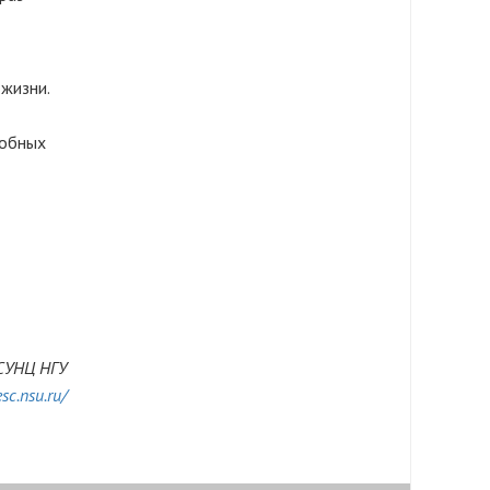
жизни.
добных
СУНЦ НГУ
esc.nsu.ru/