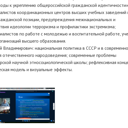
оды к укреплению общероссийской гражданской идентичности»
иалистов координационных центров высших учебных заведений 
ражданской позиции, предупреждения межнациональных и
вия идеологии терроризма и профилактики экстремизма;
иалистов по работе с молодежью и воспитательной работе, уч
рганизаций высшего образования.
й Владимирович: национальная политика в СССР и в современн
ля отечественного народоведения; современные проблемы
рской научной этносоциологической школы; рефлексивная конц
еская модель и визуальные эффекты.