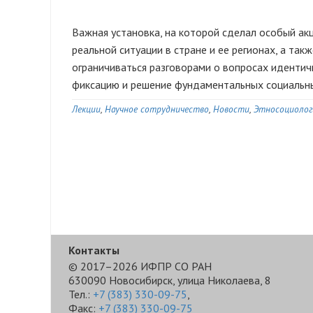
Важная установка, на которой сделал особый акц
реальной ситуации в стране и ее регионах, а та
ограничиваться разговорами о вопросах идентич
фиксацию и решение фундаментальных социальны
Лекции
Научное сотрудничество
Новости
Этносоциолог
Контакты
© 2017–2026 ИФПР СО РАН
630090 Новосибирск, улица Николаева, 8
Тел.:
+7 (383) 330-09-75
,
Факс:
+7 (383) 330-09-75