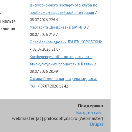
дискуссионного экспертного клуба по
проблемам евразийской интеграции
е
08.07.2026 22:14
и нельзя
Маргарита Дмитриевна БАЧИЛО
включая
08.07.2026 21:37
Олег Александрович ЛУНЕВ-КОРОБСКИЙ
08.07.2026 21:07
Конференция об этносоциальных и
этнокультурных процессах в Казани
08.07.2026 20:49
Оксана Егорова награждена медалью
РАН
07.07.2026 12:42
Поддержка
Вход на сайт
webmaster
[at]
philosophy.nsc.ru
(Webmaster)
Drupal