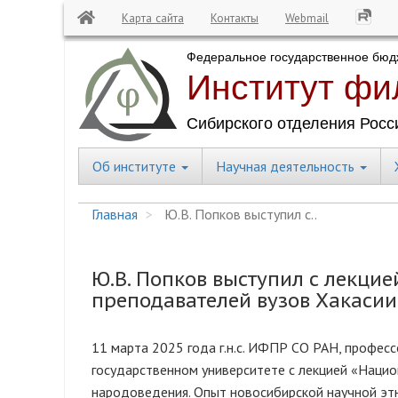
Карта сайта
Контакты
Webmail
Перейти
к
основному
содержанию
Об институте
Научная деятельность
Central
Menu
Главная
Ю.В. Попков выступил с..
Ю.В. Попков выступил с лекци
преподавателей вузов Хакасии
11 марта 2025 года г.н.с. ИФПР СО РАН, профес
государственном университете с лекцией «Нацио
народоведения. Опыт новосибирской научной этн