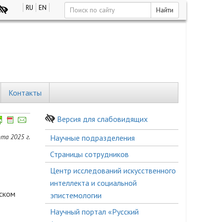
RU
EN
Найти
Контакты
Версия для слабовидящих
Боковое
та 2025 г.
Научные подразделения
меню
Страницы сотрудников
Центр исследований искусственного
интеллекта и социальной
сском
эпистемологии
Научный портал «Русский