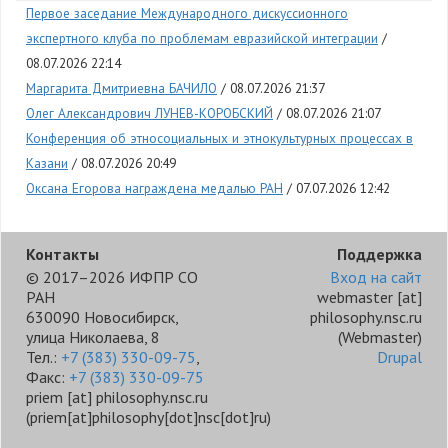
Первое заседание Международного дискуссионного
экспертного клуба по проблемам евразийской интеграции
08.07.2026 22:14
Маргарита Дмитриевна БАЧИЛО
08.07.2026 21:37
Олег Александрович ЛУНЕВ-КОРОБСКИЙ
08.07.2026 21:07
Конференция об этносоциальных и этнокультурных процессах в
Казани
08.07.2026 20:49
Оксана Егорова награждена медалью РАН
07.07.2026 12:42
Контакты
Поддержка
© 2017–2026 ИФПР СО
Вход на сайт
РАН
webmaster
[at]
630090 Новосибирск,
philosophy.nsc.ru
улица Николаева, 8
(Webmaster)
Тел.:
+7 (383) 330-09-75
,
Drupal
Факс:
+7 (383) 330-09-75
priem
[at]
philosophy.nsc.ru
(priem[at]philosophy[dot]nsc[dot]ru)