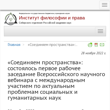
Tog
nav
Перейти
к
основному
Toggl
содержанию
navig
Главная
«Соединяем пространства»:..
28 ноября 2022 г.
«Соединяем пространства»:
состоялось первое рабочее
заседание Всероссийского научного
вебинара с международным
участием по актуальным
проблемам социальных и
гуманитарных наук