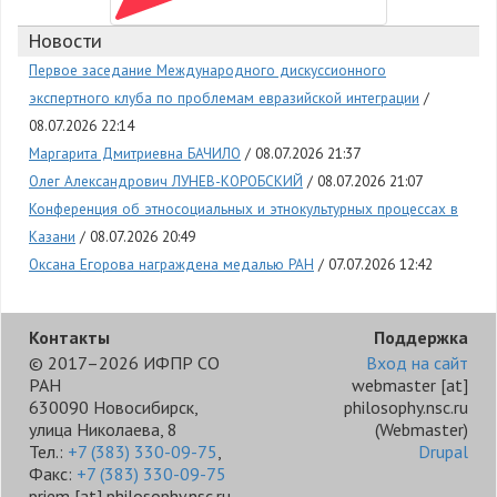
Новости
Первое заседание Международного дискуссионного
экспертного клуба по проблемам евразийской интеграции
08.07.2026 22:14
Маргарита Дмитриевна БАЧИЛО
08.07.2026 21:37
Олег Александрович ЛУНЕВ-КОРОБСКИЙ
08.07.2026 21:07
Конференция об этносоциальных и этнокультурных процессах в
Казани
08.07.2026 20:49
Оксана Егорова награждена медалью РАН
07.07.2026 12:42
Контакты
Поддержка
© 2017–2026 ИФПР СО
Вход на сайт
РАН
webmaster
[at]
630090 Новосибирск,
philosophy.nsc.ru
улица Николаева, 8
(Webmaster)
Тел.:
+7 (383) 330-09-75
,
Drupal
Факс:
+7 (383) 330-09-75
priem
[at]
philosophy.nsc.ru