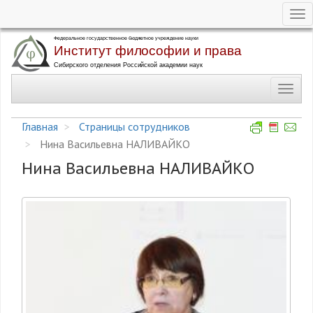
Tog
nav
Перейти
к
основному
Toggl
содержанию
navig
Главная
Страницы сотрудников
Нина Васильевна НАЛИВАЙКО
Нина Васильевна НАЛИВАЙКО