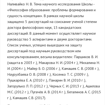
Наливайко Н. В. Тема научного исследования Школы -
«Философия образования: проблемы формирования и
сущность концепции». В рамках научной школы
защищено 5 диссертаций на соискание ученой степени
доктора философских наук, 15 кандидатских
диссертаций. В данный момент осуществляет научное
руководство 5 аспирантами и двумя докторантами.
Список ученых, успешно вышедших на защиту
диссертаций под научным руководством или
консультированием, весьма внушителен: Паршиков В. И.
(защита в
2003 г
.), Макарова Н. И. (
2004 г
.), Михалина Н.
И. (
2004 г
.), Майер Б. О. (
2006 г
.), Камашев С. В. (
2008 г
.),
Наурузбаева О. В. (
2008 г
.), Косенко Т. С. (
2009 г
.),
Пушкарёва Е. А. (
2010 г
.), Панарин В. И. (
2010 г
.),
Загорулько Л. П. (
2012 г
.), Черных С. И. (
2013 г
.), Ашилова
М.С. (
2012 г
.), Пугачёв А. В. (
2014 г
.), Бегалинов А. С. (
2015
г
.), Камашев С.В. (2017).