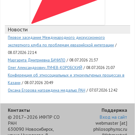
Новости
Первое заседание Международного дискуссионного
экспертного клуба по проблемам евразийской интеграции
08.07.2026 22:14
Маргарита Дмитриевна БАЧИЛО
08.07.2026 21:37
Олег Александрович ЛУНЕВ-КОРОБСКИЙ
08.07.2026 21:07
Конференция об этносоциальных и этнокультурных процессах в
Казани
08.07.2026 20:49
Оксана Егорова награждена медалью РАН
07.07.2026 12:42
Контакты
Поддержка
© 2017–2026 ИФПР СО
Вход на сайт
РАН
webmaster
[at]
630090 Новосибирск,
philosophy.nsc.ru
улица Николаева, 8
(Webmaster)