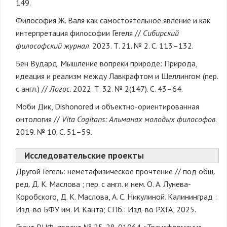
149.
Философия Ж. Валя как самостоятельное явление и как
интерпретация философии Гегеля //
Сибирский
философский журнал
. 2023. Т. 21. № 2. С. 113–132.
Бен Вудард. Мышление вопреки природе: Природа,
идеация и реализм между Лавкрафтом и Шеллингом (пер.
с англ.) //
Логос
. 2022. Т. 32. № 2(147). С. 43–64.
Моби Дик, Dishonored и объектно-ориентированная
онтология //
Vita Cogitans: Альманах молодых философов
.
2019. № 10. С. 51–59.
Исследовательские проекты
Другой Гегель: неметафизическое прочтение // под общ.
ред. Д. К. Маслова ; пер. с англ. и нем. О. А. Лунева-
Коробского, Д. К. Маслова, А. С. Никулиной. Калининград :
Изд-во БФУ им. И. Канта; СПб.: Изд-во РХГА, 2025.
Грант РНФ, проект № 25-28-01064 «Трансформация