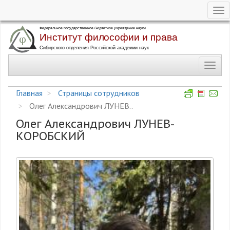
Tog
nav
Перейти
к
основному
Toggl
содержанию
navig
Главная
Страницы сотрудников
Олег Александрович ЛУНЕВ..
Олег Александрович ЛУНЕВ-
КОРОБСКИЙ