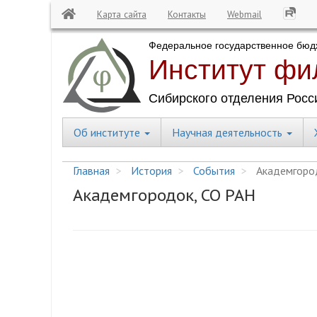
Карта сайта
Контакты
Webmail
Перейти
к
основному
содержанию
Об институте
Научная деятельность
Central
Menu
Главная
История
События
Академгоро
Академгородок, СО РАН