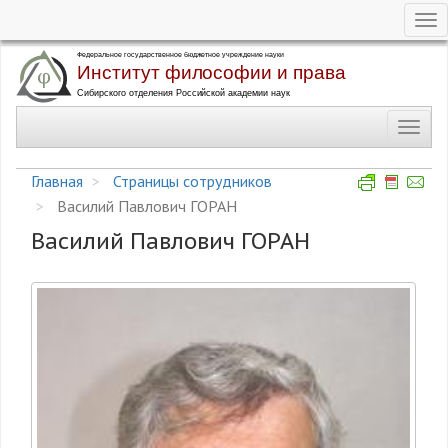
Tog
nav
Перейти
к
основному
Toggl
содержанию
navig
Главная
Страницы сотрудников
Василий Павлович ГОРАН
Василий Павлович ГОРАН