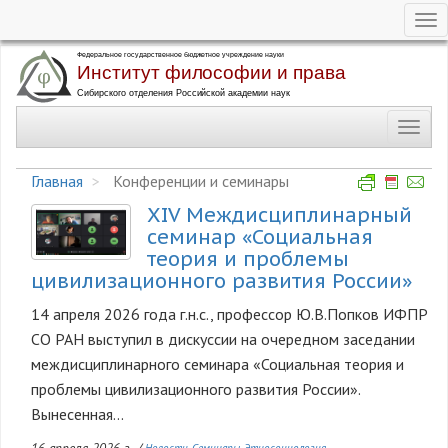
Tog
nav
Перейти
к
основному
Toggl
содержанию
navig
Главная
Конференции и семинары
XIV Междисциплинарный
Изображение
семинар «Социальная
теория и проблемы
цивилизационного развития России»
14 апреля 2026 года г.н.с., профессор Ю.В.Попков ИФПР
СО РАН выступил в дискуссии на очередном заседании
междисциплинарного семинара «Социальная теория и
проблемы цивилизационного развития России».
Вынесенная...