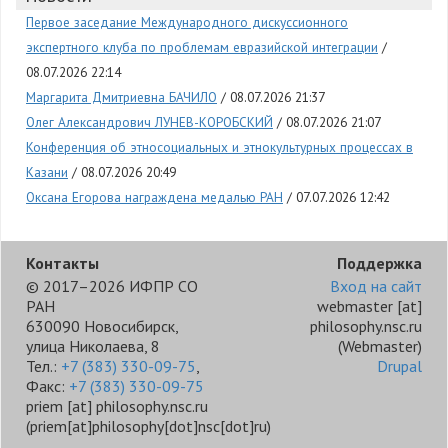
Первое заседание Международного дискуссионного
экспертного клуба по проблемам евразийской интеграции
08.07.2026 22:14
Маргарита Дмитриевна БАЧИЛО
08.07.2026 21:37
Олег Александрович ЛУНЕВ-КОРОБСКИЙ
08.07.2026 21:07
Конференция об этносоциальных и этнокультурных процессах в
Казани
08.07.2026 20:49
Оксана Егорова награждена медалью РАН
07.07.2026 12:42
Контакты
Поддержка
© 2017–2026 ИФПР СО
Вход на сайт
РАН
webmaster
[at]
630090 Новосибирск,
philosophy.nsc.ru
улица Николаева, 8
(Webmaster)
Тел.:
+7 (383) 330-09-75
,
Drupal
Факс:
+7 (383) 330-09-75
priem
[at]
philosophy.nsc.ru
(priem[at]philosophy[dot]nsc[dot]ru)