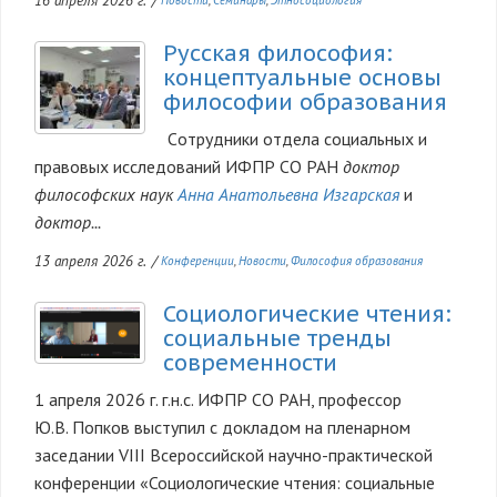
16 апреля 2026 г.
/
Новости
Семинары
Этносоциология
Русская философия:
Изображение
концептуальные основы
философии образования
Cотрудники отдела социальных и
правовых исследований ИФПР СО РАН
доктор
философских наук
Анна Анатольевна Изгарская
и
доктор...
13 апреля 2026 г.
/
Конференции
Новости
Философия образования
Социологические чтения:
Изображение
социальные тренды
современности
1 апреля 2026 г. г.н.с. ИФПР СО РАН, профессор
Ю.В. Попков выступил с докладом на пленарном
заседании VIII Всероссийской научно-практической
конференции «Социологические чтения: социальные