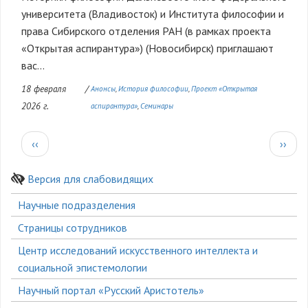
университета (Владивосток) и Института философии и
права Сибирского отделения РАН (в рамках проекта
«Открытая аспирантура») (Новосибирск) приглашают
вас...
18 февраля
/
Анонсы
История философии
Проект «Открытая
2026 г.
аспирантура»
Семинары
Нумерация
Предыдущая
След
‹‹
››
страниц
страница
стран
Версия для слабовидящих
Боковое
Научные подразделения
меню
Страницы сотрудников
Центр исследований искусственного интеллекта и
социальной эпистемологии
Научный портал «Русский Аристотель»