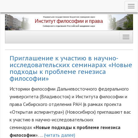
Tog
nav
Перейти
к
основному
Toggl
содержанию
navig
Приглашение к участию в научно-
исследовательских семинарах «Новые
подходы к проблеме генезиса
философии»
Историки философии Дальневосточного федерального
университета (Владивосток) и Института философии и
права Сибирского отделения РАН (в рамках проекта
«Открытая аспирантура») (Новосибирск) приглашают вас
к участию в научно-исследовательских
семинарах
«Новые подходы к проблеме генезиса
философии
».
...
(читать далее)