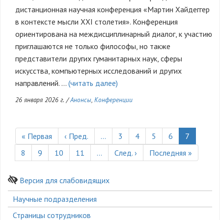
дистанционная научная конференция «Мартин Хайдеггер
в контексте мысли XXI столетия». Конференция
ориентирована на междисциплинарный диалог, к участию
приглашаются не только философы, но также
представители других гуманитарных наук, сферы
искусства, компьютерных исследований и других
направлений. …
(читать далее)
26 января 2026 г.
/
Анонсы
,
Конференции
Нумерация
страниц
Первая
« Первая
Предыдущая
‹ Пред.
…
Страница
3
Страница
4
Страница
5
Страница
6
Текущая
7
страница
страница
страница
Страница
8
Страница
9
Страница
10
Страница
11
…
Следующая
След. ›
Последняя
Последняя »
страница
страница
Версия для слабовидящих
Боковое
Научные подразделения
меню
Страницы сотрудников