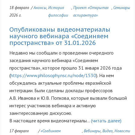
18 февраля
/
Анонсы
,
История
,
Проект «Открытая
,
Семинары
2026 г.
философии
аспирантура»
Опубликованы видеоматериалы
научного вебинара «Соединяем
пространства» от 31.01.2026
Недавно мы сообщали о проведении очередного
заседания научного вебинара «Соединяем
пространства», которое прошло 31 января 2026 года
(
https://www.philosophy.nsc.ru/node/1530
). На нем
обсуждались актуальные проблемы евразийской
интеграции. Были сделаны доклады профессоров
А.В. Иванова и Ю.В. Попкова, которые вызвали большой
интерес участников вебинара и активную
заинтересованную дискуссию.
В настоящее время видеоматериалы…
(читать далее)
17 февраля
/
«Соединяем
,
Вебинары
,
Видео
,
Новости