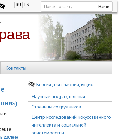
RU
EN
Найти
Контакты
Версия для слабовидящих
ые
Боковое
Научные подразделения
меню
ция»)
Страницы сотрудников
и в
Центр исследований искусственного
интеллекта и социальной
оекте
эпистемологии
ть далее)