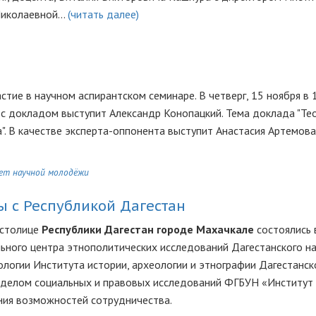
Николаевной…
(читать далее)
тие в научном аспирантском семинаре. В четверг, 15 ноября в 
 с докладом выступит Александр Конопацкий. Тема доклада "Те
". В качестве эксперта-оппонента выступит Анастасия Артемова.
ет научной молодёжи
ы с Республикой Дагестан
в столице
Республики Дагестан городе Махачкале
состоялись 
ьного центра этнополитических исследований Дагестанского н
ологии Института истории, археологии и этнографии Дагестанск
отделом социальных и правовых исследований ФГБУН «Институт
ния возможностей сотрудничества.