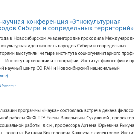
аучная конференция «Этнокультурная
родов Сибири и сопредельных территорий»
8 года в Новосибирском Академгородке проходила Международ
нокультурная идентичность народов Сибири и сопредельных
аторами выступили: четыре института социогуманитарного проф
 – Институт археологии и этнографии, Институт философии и пр
кий научный центр СО РАН и Новосибирский национальный
лее)
Новости
реализации программы «Наука» состоялась встреча декана филос
альной работы ФсФ ТГУ Елены Валерьевны Сухушиной , проректор
циальной работы, д.с.н., профессора Артема Юрьевича Рыкуна
н., доцента, Виталия Викторовича Кашпура с директором Инсти