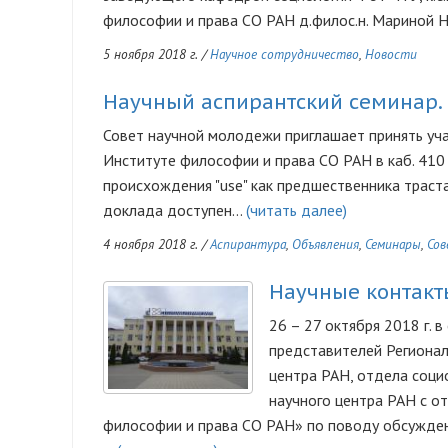
философии и права СО РАН д.филос.н. Мариной 
5 ноября 2018 г.
/
Научное сотрудничество
,
Новости
Научный аспирантский семинар.
Совет научной молодежи приглашает принять учас
Институте философии и права СО РАН в каб. 410
происхождения "use" как предшественника траста
доклада доступен…
(читать далее)
4 ноября 2018 г.
/
Аспирантура
,
Объявления
,
Семинары
,
Сов
Научные контакт
26 – 27 октября 2018 г. 
представителей Регионал
центра РАН, отдела соци
научного центра РАН с 
философии и права СО РАН» по поводу обсужде