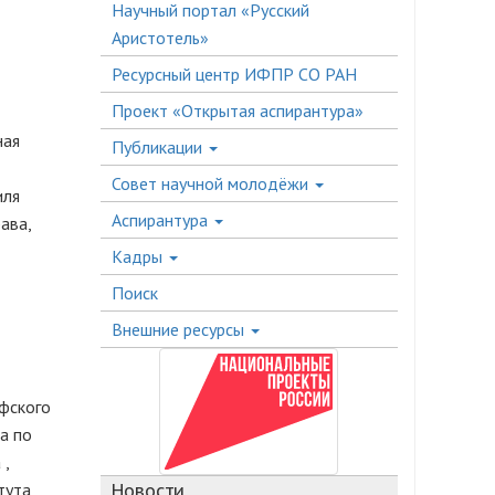
Научный портал «Русский
Аристотель»
Ресурсный центр ИФПР СО РАН
Проект «Открытая аспирантура»
ная
Публикации
Совет научной молодёжи
иля
Аспирантура
ава,
Кадры
Поиск
Внешние ресурсы
офского
а по
 ,
тута
Новости