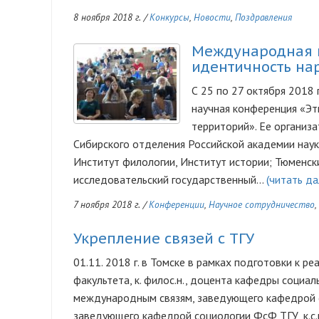
8 ноября 2018 г.
/
Конкурсы
,
Новости
,
Поздравления
Международная н
идентичность на
С 25 по 27 октября 201
научная конференция «Эт
территорий». Ее организ
Сибирского отделения Российской академии наук
Институт филологии, Институт истории; Тюменс
исследовательский государственный…
(читать да
7 ноября 2018 г.
/
Конференции
,
Научное сотрудничество
,
Укрепление связей с ТГУ
01.11. 2018 г. в Томске в рамках подготовки к 
факультета, к. филос.н., доцента кафедры соци
международным связям, заведующего кафедрой со
заведующего кафедрой социологии ФсФ ТГУ, к.с.