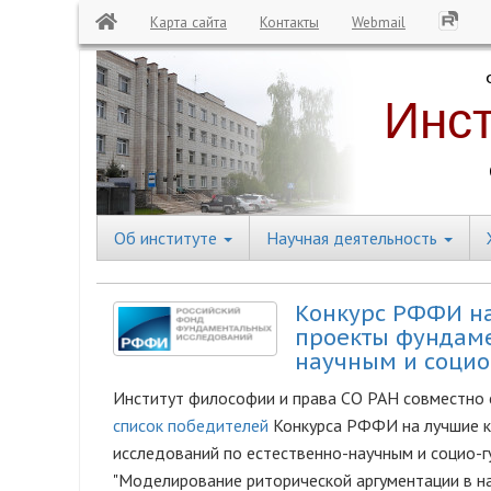
Карта сайта
Контакты
Webmail
Перейти
к
основному
содержанию
Об институте
Научная деятельность
Central
Menu
Конкурс РФФИ н
проекты фундаме
научным и социо
Институт философии и права СО РАН совместно 
список победителей
Конкурса РФФИ на лучшие 
исследований по естественно-научным и социо-г
"Моделирование риторической аргументации в н