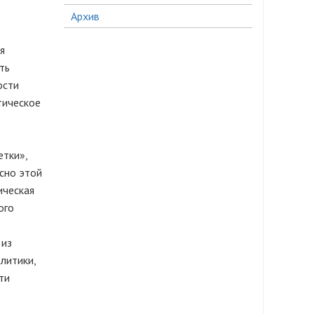
Архив
я
ть
ости
тическое
етки»,
асно этой
ическая
ого
 из
литики,
ти