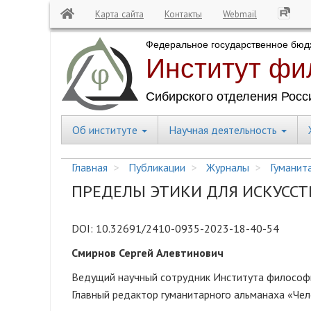
Карта сайта
Контакты
Webmail
Перейти
к
основному
содержанию
Об институте
Научная деятельность
Central
Menu
Главная
Публикации
Журналы
Гуманита
ПРЕДЕЛЫ ЭТИКИ ДЛЯ ИСКУСС
DOI: 10.32691/2410-0935-2023-18-40-54
Смирнов Сергей Алевтинович
Ведущий научный сотрудник Института философии
Главный редактор гуманитарного альманаха «Чел