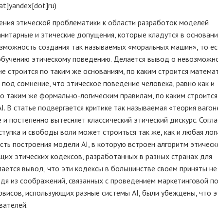
at]yandex[dot]ru
)
ения этической проблематики к области разработок моделей
анитарные и этические допущения, которые кладутся в основани
озможность создания так называемых «моральных машин», то ес
 обучению этическому поведению. Делается вывод о невозможн
не строится по таким же основаниям, по каким строится матема
под сомнение, что этическое поведение человека, равно как и
о таким же формально-логическим правилам, по каким строится
. В статье подвергается критике так называемая «теория вагон
 и постепенно вытесняет классический этический дискурс. Согл
тупка и свободы воли может строиться так же, как и любая лог
сть построения модели AI, в которую встроен алгоритм этическ
щих этических кодексов, разработанных в разных странах для
лается вывод, что эти кодексы в большинстве своем приняты не
одя из соображений, связанных с проведением маркетинговой по
рвисов, использующих разные системы AI, были убеждены, что э
вателей.