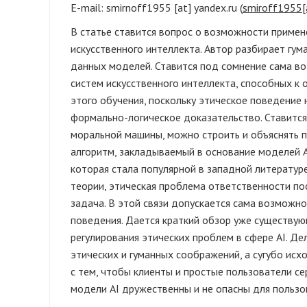
E-mail:
smirnoff1955
[at]
yandex.ru
(
smirоff1955[
В статье ставится вопрос о возможности примен
искусственного интеллекта. Автор разбирает гум
данных моделей. Ставится под сомнение сама в
систем искусственного интеллекта, способных к
этого обучения, поскольку этическое поведение 
формально-логическое доказательство. Ставится 
моральной машины, можно строить и объяснять п
алгоритм, закладываемый в основание моделей AI
которая стала популярной в западной литературе
теории, этическая проблема ответственности пос
задача. В этой связи допускается сама возможно
поведения. Дается краткий обзор уже существую
регулирования этических проблем в сфере AI. Де
этических и гуманных соображений, а сугубо исх
с тем, чтобы клиенты и простые пользователи се
модели AI дружественны и не опасны для пользо