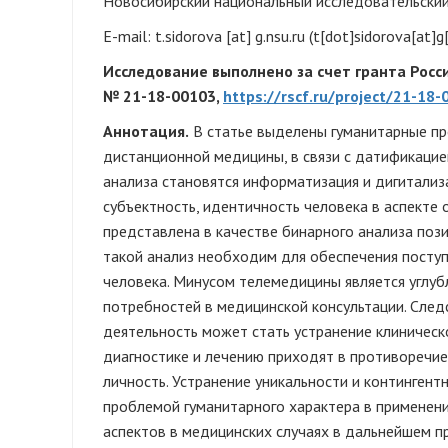
Новосибирский национальный исследовательский 
E-mail:
t.sidorova
[at]
g.nsu.ru
(t[dot]sidorova[at]g
Исследование выполнено за счет гранта Росс
№ 21-18-00103,
https://rscf.ru/project/21-18-
Аннотация.
В статье выделены гуманитарные пр
дистанционной медицины, в связи с датификацие
анализа становятся информатизация и дигитализ
субъектность, идентичность человека в аспекте
представлена в качестве бинарного анализа пози
такой анализ необходим для обеспечения посту
человека. Минусом телемедицины является углу
потребностей в медицинской консультации. След
деятельность может стать устранение клиническ
диагностике и лечению приходят в противоречие
личность. Устранение уникальности и континген
проблемой гуманитарного характера в применен
аспектов в медицинских случаях в дальнейшем п