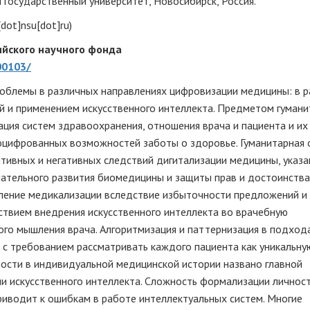
государственный университет, Новосибирск, Россия.
[dot]nsu[dot]ru)
ийского научного фонда
00103/
облемы в различных направлениях цифровизации медицины: в р
й и применением искусственного интеллекта. Предметом гумани
ация систем здравоохранения, отношения врача и пациента и их
 оцифрованных возможностей заботы о здоровье. Гуманитарная 
тивных и негативных следствий дигитализации медицины, указа
пательного развития биомедицины и защиты прав и достоинства
бление медикализации вследствие избыточности предложений и
ствием внедрения искусственного интеллекта во врачебную
ого мышления врача. Алгоритмизация и паттернизация в подход
 с требованием рассматривать каждого пациента как уникальну
тности в индивидуальной медицинской истории названо главной
ии искусственного интеллекта. Сложность формализации личнос
риводит к ошибкам в работе интеллектуальных систем. Многие