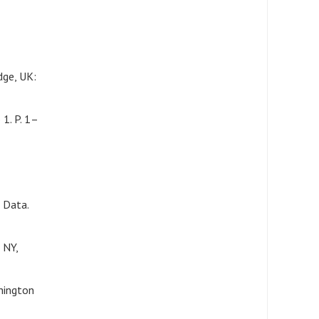
dge, UK:
 1. P. 1–
 Data.
 NY,
shington