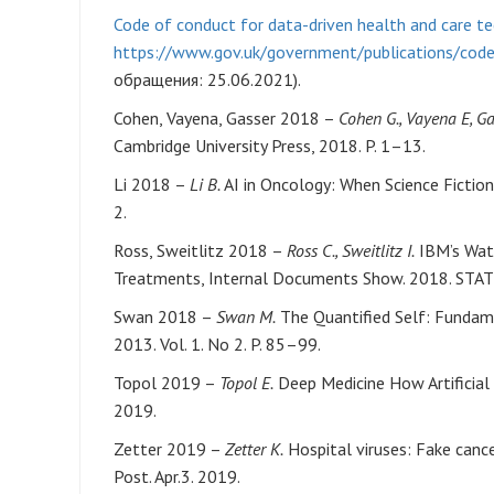
Code of conduct for data-driven health and care t
https://www.gov.uk/government/publications/code
обращения: 25.06.2021).
Cohen, Vayena, Gasser 2018 –
Cohen G., Vayena E, Ga
Cambridge University Press, 2018. P. 1–13.
Li 2018 –
Li B.
AI in Oncology: When Science Fiction M
2.
Ross, Sweitlitz 2018 –
Ross C., Sweitlitz I.
IBM’s Wat
Treatments, Internal Documents Show. 2018. STAT
Swan 2018 –
Swan M.
The Quantified Self: Fundamen
2013. Vol. 1. No 2. P. 85–99.
Topol 2019 –
Topol E.
Deep Medicine How Artificial 
2019.
Zetter 2019 –
Zetter K.
Hospital viruses: Fake cance
Post. Apr.3. 2019.