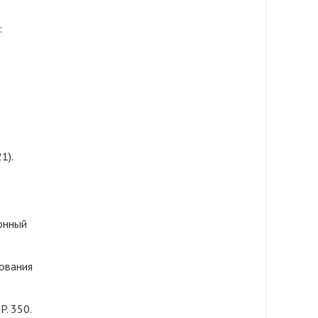
:
1).
онный
ования
P. 350.