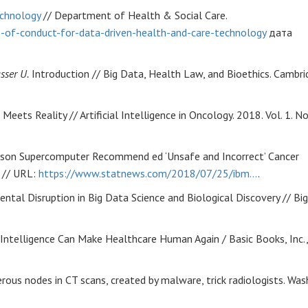
echnology
// Department of Health & Social Care.
-of-conduct-for-data-driven-health-and-care-technology
дата
sser U.
Introduction // Big Data, Health Law, and Bioethics. Cambri
eets Reality // Artificial Intelligence in Oncology. 2018. Vol. 1. No
son Supercomputer Recommend ed ‘Unsafe and Incorrect’ Cancer
 // URL:
https://www.statnews.com/2018/07/25/ibm…
.
tal Disruption in Big Data Science and Biological Discovery // Big
Intelligence Can Make Healthcare Human Again / Basic Books, Inc.,
rous nodes in CT scans, created by malware, trick radiologists. Wa