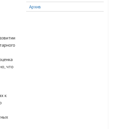
Архив
азвитии
тарного
оценка
но, что
ах к
ю
тных