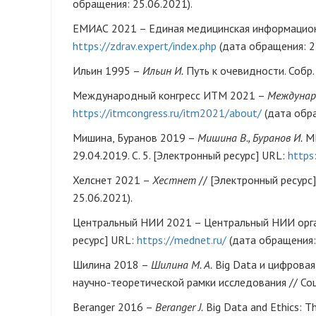
обращения: 25.06.2021).
ЕМИАС 2021 – Единая медицинская информационн
https://zdrav.expert/index.php
(дата обращения: 2
Ильин 1995 –
Ильин И.
Путь к очевидности. Собр. с
Международный конгресс ИТМ 2021 –
Междунар
https://itmcongress.ru/itm2021/about/
(дата обра
Мишина, Буранов 2019 –
Мишина В., Буранов И.
МВ
29.04.2019. С. 5. [Электронный ресурс] URL:
https
Хелснет 2021 –
Хестнет
// [Электронный ресурс
25.06.2021).
Центральный НИИ 2021 – Центральный НИИ орга
ресурс] URL:
https://mednet.ru/
(дата обращения: 
Шилина 2018 –
Шилина М. А.
Big Data и цифровая
научно-теоретической рамки исследования // Соц
Beranger 2016 –
Bеranger J.
Big Data and Ethics: Th