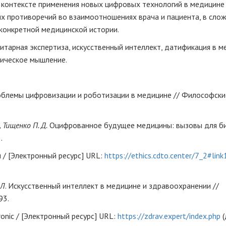
в контексте применения новых цифровых технологий в медицине
х противоречий во взаимоотношениях врача и пациента, в сло
 конкретной медицинской истории.
тарная экспертиза, искусственный интеллект, датификация в м
ническое мышление.
блемы цифровизации и роботизации в медицине // Философские
, Тищенко П. Д.
Оцифрованное будущее медицины: вызовы для б
.
/ [Электронный ресурс] URL:
https://ethics.cdto.center/7_2#lin
 Л
. Искусственный интеллект в медицине и здравоохранении //
93.
ic / [Электронный ресурс] URL:
https://zdrav.expert/index.php
(