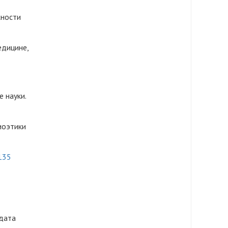
жности
едицине,
 науки.
иоэтики
k135
дата