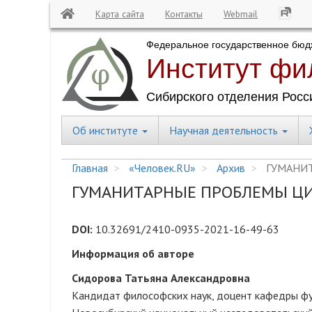
Карта сайта
Контакты
Webmail
Перейти
к
основному
содержанию
Об институте
Научная деятельность
Central
Menu
Главная
«Человек.RU»
Архив
ГУМАНИТ
ГУМАНИТАРНЫЕ ПРОБЛЕМЫ Ц
DOI:
10.32691/2410-0935-2021-16-49-63
Информация об авторе
Сидорова Татьяна Александровна
Кандидат философских наук, доцент кафедры ф