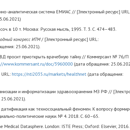
о-аналитическая система ЕМИАС // [Электронный ресурс] URL
5.06.2021)
оч. в 10 т. Москва: Русская мысль, 1995. Т. 3. С. 474–483.
одный конгресс ИТМ
/ [Электронный ресурс] URL:
щения: 25.06.2021).
Д просит приоткрыть врачебную тайну // Коммерсант № 76/П
://www.kommersant.ru/doc/3960000
(дата обращения: 25.06.202
] URL:
https://nti2035.ru/markets/healthnet
(дата обращения:
низации и информатизации здравоохранения МЗ РФ // [Электр
25.06.2021).
 датификация как техносоциальный феномен. К вопросу формир
иально-политические науки. № 4. 2018. С. 60–65.
e Medical Datasphere. London: ISTE Press; Oxford: Elsevier, 2016. 