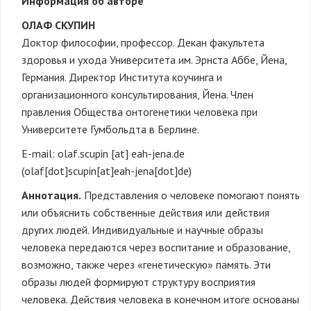
Информация об авторе
ОЛАФ СКУПИН
Доктор философии, профессор. Декан факультета
здоровья и ухода Университета им. Эрнста Аббе, Йена,
Германия. Директор Института коучинга и
организационного консультирования, Йена. Член
правления Общества онтогенетики человека при
Университете Гумбольдта в Берлине.
E-mail:
olaf.scupin
[at]
eah-jena.de
(olaf[dot]scupin[at]eah-jena[dot]de)
Аннотация.
Представления о человеке помогают понять
или объяснить собственные действия или действия
других людей. Индивидуальные и научные образы
человека передаются через воспитание и образование,
возможно, также через «генетическую» память. Эти
образы людей формируют структуру восприятия
человека. Действия человека в конечном итоге основаны