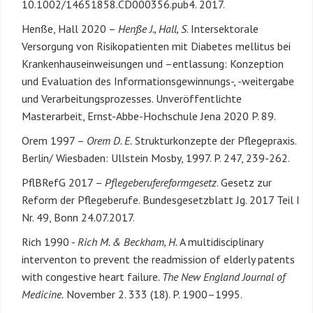
10.1002/14651858.CD000356.pub4. 2017.
Henße, Hall 2020 –
Henße J., Hall, S
. Intersektorale
Versorgung von Risikopatienten mit Diabetes mellitus bei
Krankenhauseinweisungen und –entlassung: Konzeption
und Evaluation des Informationsgewinnungs-, -weitergabe
und Verarbeitungsprozesses. Unveröffentlichte
Masterarbeit, Ernst-Abbe-Hochschule Jena 2020 P. 89.
Orem 1997 –
Orem D. E.
Strukturkonzepte der Pflegepraxis.
Berlin/ Wiesbaden: Ullstein Mosby, 1997. P. 247, 239-262.
PflBRefG 2017 –
Pflegeberufereformgesetz
. Gesetz zur
Reform der Pflegeberufe. Bundesgesetzblatt Jg. 2017 Teil I
Nr. 49, Bonn 24.07.2017.
Rich 1990 -
Rich M. & Beckham, H.
A multidisciplinary
interventon to prevent the readmission of elderly patents
with congestive heart failure
. The New England Journal of
Medicine.
November 2. 333 (18). P. 1900–1995.