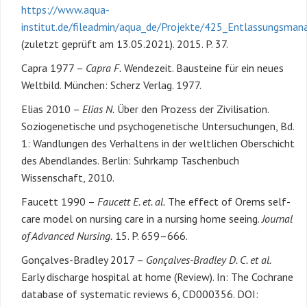
https://www.aqua-
institut.de/fileadmin/aqua_de/Projekte/425_Entlassungsm
(zuletzt geprüft am 13.05.2021). 2015. P. 37.
Capra 1977 –
Capra F.
Wendezeit. Bausteine für ein neues
Weltbild. München: Scherz Verlag. 1977.
Elias 2010 –
Elias N.
Über den Prozess der Zivilisation.
Soziogenetische und psychogenetische Untersuchungen, Bd.
1: Wandlungen des Verhaltens in der weltlichen Oberschicht
des Abendlandes. Berlin: Suhrkamp Taschenbuch
Wissenschaft, 2010.
Faucett 1990 –
Faucett E. et. al.
The effect of Orems self-
care model on nursing care in a nursing home seeing.
Journal
of Advanced Nursing.
15. P. 659–666.
Gonçalves-Bradley 2017 –
Gonçalves-Bradley D. C. et al.
Early discharge hospital at home (Review). In: The Cochrane
database of systematic reviews 6, CD000356. DOI: