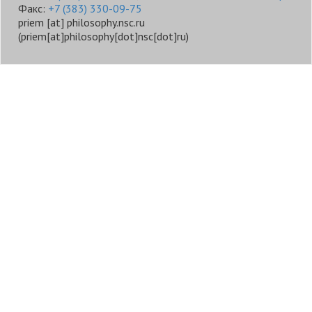
Факс:
+7 (383) 330-09-75
priem
[at]
philosophy.nsc.ru
(priem[at]philosophy[dot]nsc[dot]ru)