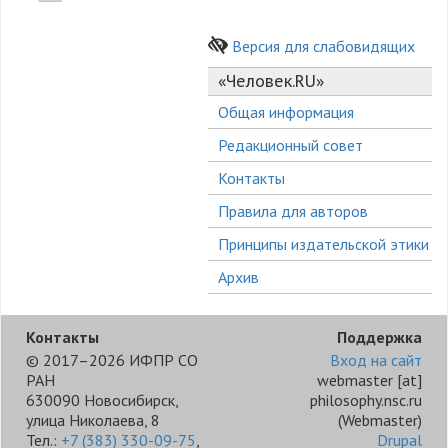
Версия для слабовидящих
«Человек.RU»
Общая информация
Редакционный совет
Контакты
Правила для авторов
Принципы издательской этики
Архив
Контакты
Поддержка
© 2017–2026 ИФПР СО
Вход на сайт
РАН
webmaster
[at]
630090 Новосибирск,
philosophy.nsc.ru
улица Николаева, 8
(Webmaster)
Тел.:
+7 (383) 330-09-75
,
Drupal