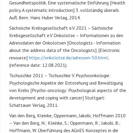
Gesundheitspolitik. Eine systematische Einführung [Health
policy. A systematic introduction] 3. vollständig überarb.
Aufl. Bern: Hans Huber Verlag, 2014.
Sächsische Krebsgesellschaft e.V. 2021 – Sächsische
Krebsgesellschaft e.V. Onkolotse – Informationen zu den
Adressdaten der Onkolotsen [Oncologists - Information
about the address data of the Oncologists]. [Electronic
resource]
https://onkolotse.de/adressen-50.html
;
(reference date: 12.08.2021).
Tschuschke 2011 – Tschuschke V. Psychoonkologie:
Psychologische Aspekte der Entstehung und Bewältigung
von Krebs [Psycho-oncology: Psychological aspects of the
development and coping with cancer] Stuttgart:
Schattauer Verlag, 2011.
Van den Berg, Kleinke, Oppermann, Jakobi, Hoffmann 2010
– Van den Berg, N.; Kleinke, S.; Oppermann, R.; Jakobi, B.;
Hoffmann, W. Überführung des AGnES Konzeptes in die