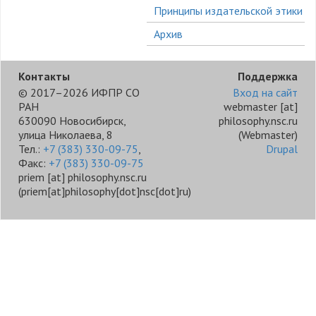
Принципы издательской этики
Архив
Контакты
Поддержка
© 2017–2026 ИФПР СО
Вход на сайт
РАН
webmaster
[at]
630090 Новосибирск,
philosophy.nsc.ru
улица Николаева, 8
(Webmaster)
Тел.:
+7 (383) 330-09-75
,
Drupal
Факс:
+7 (383) 330-09-75
priem
[at]
philosophy.nsc.ru
(priem[at]philosophy[dot]nsc[dot]ru)