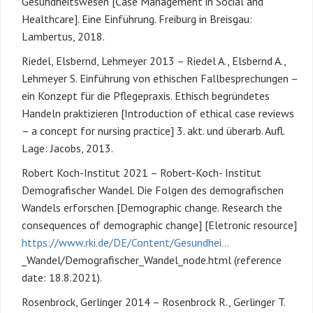
Gesundheitswesen [Case Management in Social and
Healthcare]. Eine Einführung. Freiburg in Breisgau:
Lambertus, 2018.
Riedel, Elsbernd, Lehmeyer 2013 – Riedel A., Elsbernd A.,
Lehmeyer S. Einführung von ethischen Fallbesprechungen –
ein Konzept für die Pflegepraxis. Ethisch begründetes
Handeln praktizieren [Introduction of ethical case reviews
– a concept for nursing practice] 3. akt. und überarb. Aufl.
Lage: Jacobs, 2013.
Robert Koch-Institut 2021 – Robert-Koch- Institut
Demografischer Wandel. Die Folgen des demografischen
Wandels erforschen [Demographic change. Research the
consequences of demographic change] [Eletronic resource]
https://www.rki.de/DE/Content/Gesundhei…
_Wandel/Demografischer_Wandel_node.html (reference
date: 18.8.2021).
Rosenbrock, Gerlinger 2014 – Rosenbrock R., Gerlinger T.