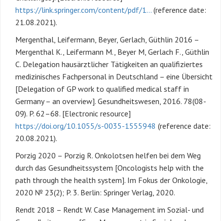
https://link.springer.com/content/pdf/1…
(reference date:
21.08.2021).
Mergenthal, Leifermann, Beyer, Gerlach, Güthlin 2016 –
Mergenthal K., Leifermann M., Beyer M, Gerlach F., Güthlin
C. Delegation hausärztlicher Tätigkeiten an qualifiziertes
medizinisches Fachpersonal in Deutschland – eine Übersicht
[Delegation of GP work to qualified medical staff in
Germany – an overview]. Gesundheitswesen, 2016. 78(08-
09). P. 62–68. [Electronic resource]
https://doi.org/10.1055/s-0035-1555948
(reference date:
20.08.2021).
Porzig 2020 – Porzig R. Onkolotsen helfen bei dem Weg
durch das Gesundheitssystem [Oncologists help with the
path through the health system]. Im Fokus der Onkologie,
2020 № 23(2); P. 3. Berlin: Springer Verlag, 2020.
Rendt 2018 – Rendt W. Case Management im Sozial- und