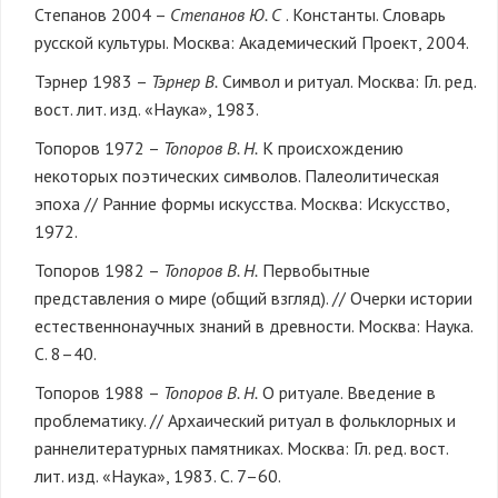
Степанов 2004 –
Степанов Ю. С
. Константы. Словарь
русской культуры. Москва: Академический Проект, 2004.
Тэрнер 1983 –
Тэрнер В.
Символ и ритуал. Москва: Гл. ред.
вост. лит. изд. «Наука», 1983.
Топоров 1972 –
Топоров В. Н.
К происхождению
некоторых поэтических символов. Палеолитическая
эпоха // Ранние формы искусства. Москва: Искусство,
1972.
Топоров 1982 –
Топоров В. Н.
Первобытные
представления о мире (общий взгляд). // Очерки истории
естественнонаучных знаний в древности. Москва: Наука.
С. 8–40.
Топоров 1988 –
Топоров В. Н.
О ритуале. Введение в
проблематику. // Архаический ритуал в фольклорных и
раннелитературных памятниках. Москва: Гл. ред. вост.
лит. изд. «Наука», 1983. С. 7–60.