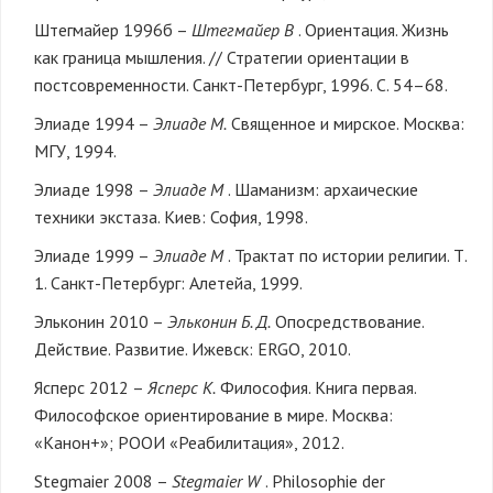
Штегмайер 1996б –
Штегмайер В
. Ориентация. Жизнь
как граница мышления. // Стратегии ориентации в
постсовременности. Санкт-Петербург, 1996. С. 54–68.
Элиаде 1994 –
Элиаде М.
Священное и мирское. Москва:
МГУ, 1994.
Элиаде 1998 –
Элиаде М
. Шаманизм: архаические
техники экстаза. Киев: София, 1998.
Элиаде 1999 –
Элиаде М
. Трактат по истории религии. Т.
1. Санкт-Петербург: Алетейа, 1999.
Эльконин 2010 –
Эльконин Б. Д.
Опосредствование.
Действие. Развитие. Ижевск: ERGO, 2010.
Ясперс 2012 –
Ясперс К.
Философия. Книга первая.
Философское ориентирование в мире. Москва:
«Канон+»; РООИ «Реабилитация», 2012.
Stegmaier 2008 –
Stegmaier W
. Philosophie der