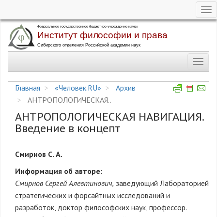
Tog
nav
Перейти
к
основному
Toggl
содержанию
navig
Главная
«Человек.RU»
Архив
АНТРОПОЛОГИЧЕСКАЯ..
АНТРОПОЛОГИЧЕСКАЯ НАВИГАЦИЯ.
Введение в концепт
Смирнов С. А.
Информация об авторе:
Смирнов Сергей Алевтинович,
заведующий Лабораторией
стратегических и форсайтных исследований и
разработок, доктор философских наук, профессор.