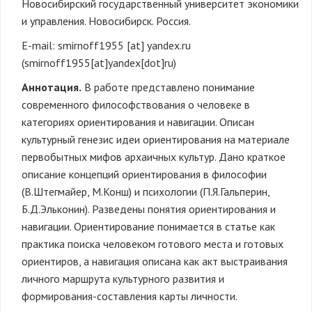
Новосибирский государственный университет экономики
и управления. Новосибирск. Россия.
E-mail:
smirnoff1955
[at]
yandex.ru
(smirnoff1955[at]yandex[dot]ru)
Аннотация.
В работе представлено понимание
современного философствования о человеке в
категориях ориентирования и навигации. Описан
культурный генезис идеи ориентирования на материале
первобытных мифов архаичных культур. Дано краткое
описание концепций ориентирования в философии
(В.Штегмайер, М.Конш) и психологии (П.Я.Гальперин,
Б.Д.Эльконин). Разведены понятия ориентирования и
навигации. Ориентирование понимается в статье как
практика поиска человеком готового места и готовых
ориентиров, а навигация описана как акт выстраивания
личного маршрута культурного развития и
формирования-составления карты личности.