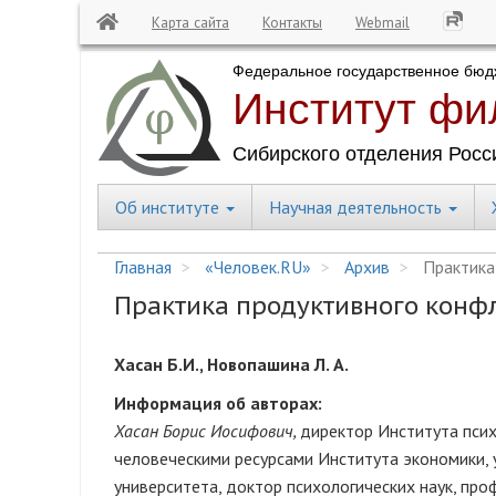
Карта сайта
Контакты
Webmail
Перейти
к
основному
содержанию
Об институте
Научная деятельность
Central
Menu
Главная
«Человек.RU»
Архив
Практика 
Практика продуктивного конфл
Хасан Б.И., Новопашина Л. А.
Информация об авторах:
Хасан Борис Иосифович,
директор Института псих
человеческими ресурсами Института экономики,
университета, доктор психологических наук, проф