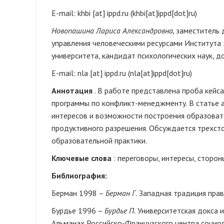
E-mail:
khbi
[at]
ippd.ru
(khbi[at]ippd[dot]ru)
Новопашина Лариса Александровна,
заместитель 
управления человеческими ресурсами Института 
университета, кандидат психологических наук, до
E-mail:
nla
[at]
ippd.ru
(nla[at]ippd[dot]ru)
Аннотация
. В работе представлена проба кейса
программы по конфликт-менеджменту. В статье 
интересов и возможности построения образовате
продуктивного разрешения. Обсуждается трехст
образовательной практики.
Ключевые слова
: переговоры, интересы, сторон
Библиография:
Берман 1998 –
Берман Г.
Западная традиция права
Бурдье 1996 –
Бурдье П.
Университетская докса и 
Альманах Российско-Французского центра социол