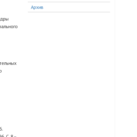
Архив
едры
рального
тельных
о
6.
6. С. 8–