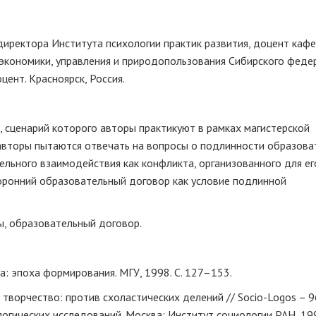
директора Института психологии практик развития, доцент каф
экономики, управления и природопользования Сибирского феде
цент. Красноярск, Россия.
, сценарий которого авторы практикуют в рамках магистерской
авторы пытаются отвечать на вопросы о подлинности образова
льного взаимодействия как конфликта, организованного для ег
оронний образовательный договор как условие подлинной
ы, образовательный договор.
: эпоха формирования. МГУ, 1998. С. 127–153.
творчество: против схоластических делений // Socio-Logos – 9
огических исследований. Москва: Институт социологии РАН, 199